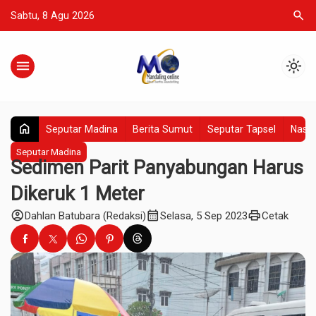
search
Sabtu, 8 Agu 2026
menu
light_mode
home
Seputar Madina
Berita Sumut
Seputar Tapsel
Nasio
Seputar Madina
Sedimen Parit Panyabungan Harus
Dikeruk 1 Meter
account_circle
calendar_month
print
Dahlan Batubara (Redaksi)
Selasa, 5 Sep 2023
Cetak