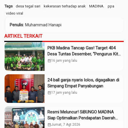
Tags
desa tegal sari
kekerasan terhadap anak
MADINA.
ppa
video viral
Penulis
: Muhammad Hanapi
ARTIKEL TERKAIT
PKB Madina Tancap Gas! Target 404
Desa Tuntas Desember, “Pengurus Kita
Adalah Tokoh”
calendar_month
16 jam yang lalu
24 ball ganja nyaris lolos, digagalkan di
Simpang Empat Panyabungan
calendar_month
17 jam yang lalu
Resmi Meluncur! SiBUNGO MADINA
Siap Optimalkan Pendapatan Daerah
Madina
calendar_month
Jumat, 7 Agt 2026