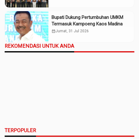
Bupati Dukung Pertumbuhan UMKM
Termasuk Kampoeng Kaos Madina
calendar_month
Jumat, 31 Jul 2026
REKOMENDASI UNTUK ANDA
TERPOPULER