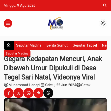
search
Minggu, 9 Agu 2026
menu
light_mode
home
Seputar Madina
Berita Sumut
Seputar Tapsel
Nasio
Seputar Madina
Gegara Kedapatan Mencuri, Anak
Dibawah Umur Dipukuli di Desa
Tegal Sari Natal, Videonya Viral
account_circle
calendar_month
print
Muhammad Hanapi
Sabtu, 22 Jun 2024
Cetak