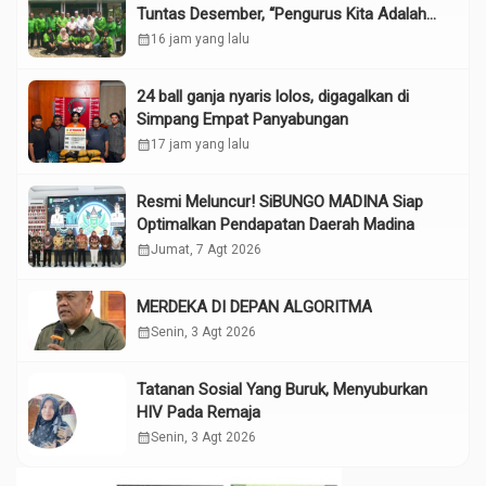
Tuntas Desember, “Pengurus Kita Adalah
Tokoh”
calendar_month
16 jam yang lalu
24 ball ganja nyaris lolos, digagalkan di
Simpang Empat Panyabungan
calendar_month
17 jam yang lalu
Resmi Meluncur! SiBUNGO MADINA Siap
Optimalkan Pendapatan Daerah Madina
calendar_month
Jumat, 7 Agt 2026
MERDEKA DI DEPAN ALGORITMA
calendar_month
Senin, 3 Agt 2026
Tatanan Sosial Yang Buruk, Menyuburkan
HIV Pada Remaja
calendar_month
Senin, 3 Agt 2026