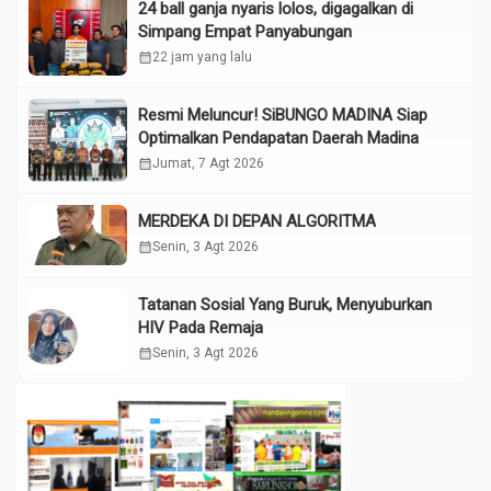
24 ball ganja nyaris lolos, digagalkan di
Simpang Empat Panyabungan
calendar_month
22 jam yang lalu
Resmi Meluncur! SiBUNGO MADINA Siap
Optimalkan Pendapatan Daerah Madina
calendar_month
Jumat, 7 Agt 2026
MERDEKA DI DEPAN ALGORITMA
calendar_month
Senin, 3 Agt 2026
Tatanan Sosial Yang Buruk, Menyuburkan
HIV Pada Remaja
calendar_month
Senin, 3 Agt 2026