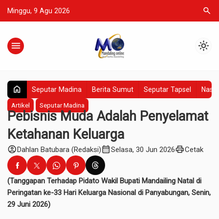
search
Minggu, 9 Agu 2026
menu
light_mode
home
Seputar Madina
Berita Sumut
Seputar Tapsel
Nasio
Artikel
Seputar Madina
Pebisnis Muda Adalah Penyelamat
Ketahanan Keluarga
account_circle
calendar_month
print
Dahlan Batubara (Redaksi)
Selasa, 30 Jun 2026
Cetak
(Tanggapan Terhadap Pidato Wakil Bupati Mandailing Natal di
Peringatan ke-33 Hari Keluarga Nasional di Panyabungan, Senin,
29 Juni 2026)