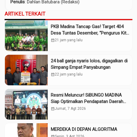
Penulis
: Dahlan Batubara (Redaksi)
ARTIKEL TERKAIT
PKB Madina Tancap Gas! Target 404
Desa Tuntas Desember, “Pengurus Kita
Adalah Tokoh”
calendar_month
21 jam yang lalu
24 ball ganja nyaris lolos, digagalkan di
Simpang Empat Panyabungan
calendar_month
22 jam yang lalu
Resmi Meluncur! SiBUNGO MADINA
Siap Optimalkan Pendapatan Daerah
Madina
calendar_month
Jumat, 7 Agt 2026
MERDEKA DI DEPAN ALGORITMA
calendar_month
Senin, 3 Agt 2026