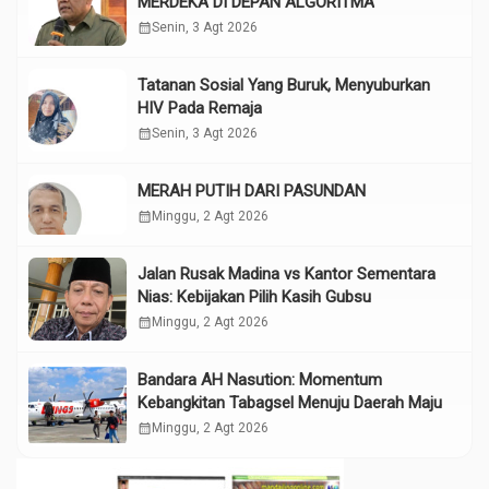
MERDEKA DI DEPAN ALGORITMA
calendar_month
Senin, 3 Agt 2026
Tatanan Sosial Yang Buruk, Menyuburkan
HIV Pada Remaja
calendar_month
Senin, 3 Agt 2026
MERAH PUTIH DARI PASUNDAN
calendar_month
Minggu, 2 Agt 2026
Jalan Rusak Madina vs Kantor Sementara
Nias: Kebijakan Pilih Kasih Gubsu
calendar_month
Minggu, 2 Agt 2026
Bandara AH Nasution: Momentum
Kebangkitan Tabagsel Menuju Daerah Maju
calendar_month
Minggu, 2 Agt 2026