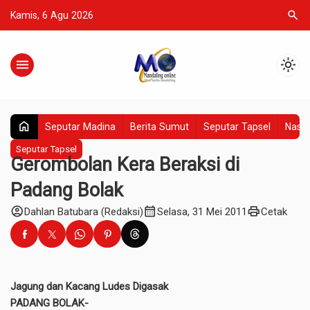
search
Kamis, 6 Agu 2026
menu
light_mode
home
Seputar Madina
Berita Sumut
Seputar Tapsel
Nasio
Seputar Tapsel
Gerombolan Kera Beraksi di
Padang Bolak
account_circle
calendar_month
print
Dahlan Batubara (Redaksi)
Selasa, 31 Mei 2011
Cetak
Jagung dan Kacang Ludes Digasak
PADANG BOLAK-