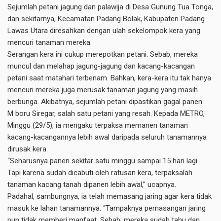
Sejumlah petani jagung dan palawija di Desa Gunung Tua Tonga,
dan sekitarnya, Kecamatan Padang Bolak, Kabupaten Padang
Lawas Utara diresahkan dengan ulah sekelompok kera yang
mencuri tanaman mereka.
Serangan kera ini cukup merepotkan petani. Sebab, mereka
muncul dan melahap jagung-jagung dan kacang-kacangan
petani saat matahari terbenam. Bahkan, kera-kera itu tak hanya
mencuri mereka juga merusak tanaman jagung yang masih
berbunga. Akibatnya, sejumlah petani dipastikan gagal panen.
M boru Siregar, salah satu petani yang resah. Kepada METRO,
Minggu (29/5), ia mengaku terpaksa memanen tanaman
kacang-kacangannya lebih awal daripada seluruh tanamannya
dirusak kera.
“Seharusnya panen sekitar satu minggu sampai 15 hari lagi.
Tapi karena sudah dicabuti oleh ratusan kera, terpaksalah
tanaman kacang tanah dipanen lebih awal,” ucapnya.
Padahal, sambungnya, ia telah memasang jaring agar kera tidak
masuk ke lahan tanamannya. “Tampaknya pemasangan jaring
pun tidak memberi manfaat. Sebab, mereka sudah tahu dan