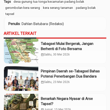
Tags
desa gunung tua tonga kecamatan padang bolak
gerombolan kera serang
kera serang tanaman
padang bolak
tapsel
Penulis
: Dahlan Batubara (Redaksi)
ARTIKEL TERKAIT
Tabagsel Mulai Bergerak, Jangan
Berhenti di Foto Bersama
calendar_month
Sabtu, 30 Mei 2026
Pimpinan Daerah se-Tabagsel Bahas
Potensi Penerbangan Dua Bandara
calendar_month
Sabtu, 23 Mei 2026
Benarkah Negara Nyasar di Arse
Tapsel?
calendar_month
Jumat, 15 Mei 2026