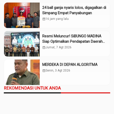
24 ball ganja nyaris lolos, digagalkan di
Simpang Empat Panyabungan
calendar_month
16 jam yang lalu
Resmi Meluncur! SiBUNGO MADINA
Siap Optimalkan Pendapatan Daerah
Madina
calendar_month
Jumat, 7 Agt 2026
MERDEKA DI DEPAN ALGORITMA
calendar_month
Senin, 3 Agt 2026
REKOMENDASI UNTUK ANDA