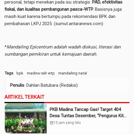
personal, tetapi menekan pada isu strategis:
PAD, efektivitas
fiskal, dan kualitas pembangunan pasca-WTP.
Basisnya juga
masih kuat karena bertumpu pada rekomendasi BPK dan
pembahasan LKPJ 2025. (
sumut.antaranews.com
)
*
Mandailing Epicentrum adalah wadah diskusi, literasi dan
sumbangan pemikiran untuk kemajuan daerah.
Tags
bpk
madina raih wtp
mandailing natal
Penulis
: Dahlan Batubara (Redaksi)
ARTIKEL TERKAIT
PKB Madina Tancap Gas! Target 404
Desa Tuntas Desember, “Pengurus Kita
Adalah Tokoh”
calendar_month
15 jam yang lalu