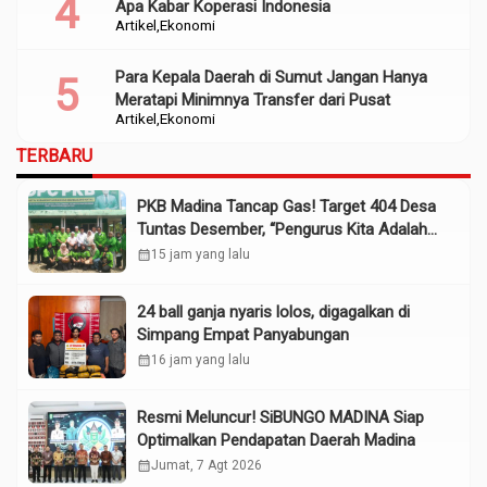
Apa Kabar Koperasi Indonesia
Artikel
Ekonomi
Para Kepala Daerah di Sumut Jangan Hanya
Meratapi Minimnya Transfer dari Pusat
Artikel
Ekonomi
TERBARU
PKB Madina Tancap Gas! Target 404 Desa
Tuntas Desember, “Pengurus Kita Adalah
Tokoh”
calendar_month
15 jam yang lalu
24 ball ganja nyaris lolos, digagalkan di
Simpang Empat Panyabungan
calendar_month
16 jam yang lalu
Resmi Meluncur! SiBUNGO MADINA Siap
Optimalkan Pendapatan Daerah Madina
calendar_month
Jumat, 7 Agt 2026