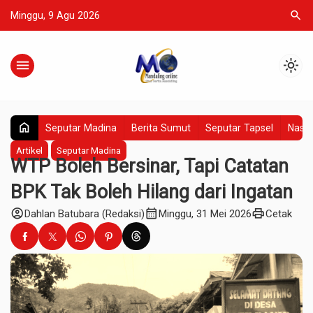
search
Minggu, 9 Agu 2026
menu
light_mode
home
Seputar Madina
Berita Sumut
Seputar Tapsel
Nasio
Artikel
Seputar Madina
WTP Boleh Bersinar, Tapi Catatan
BPK Tak Boleh Hilang dari Ingatan
account_circle
calendar_month
print
Dahlan Batubara (Redaksi)
Minggu, 31 Mei 2026
Cetak