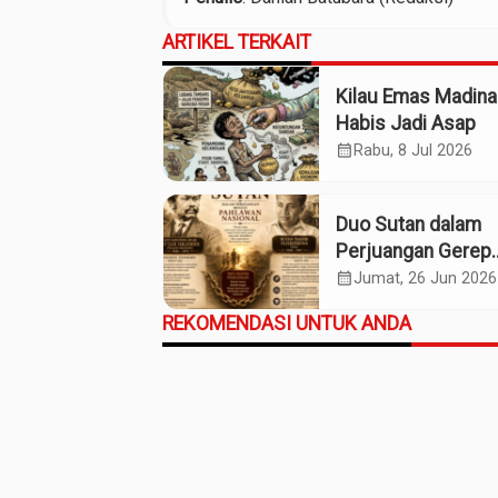
ARTIKEL TERKAIT
Kilau Emas Madina
Habis Jadi Asap
calendar_month
Rabu, 8 Jul 2026
Duo Sutan dalam
Perjuangan Gerep
Institute Naik ke
calendar_month
Jumat, 26 Jun 2026
Panggung Pahlawa
REKOMENDASI UNTUK ANDA
Nasional