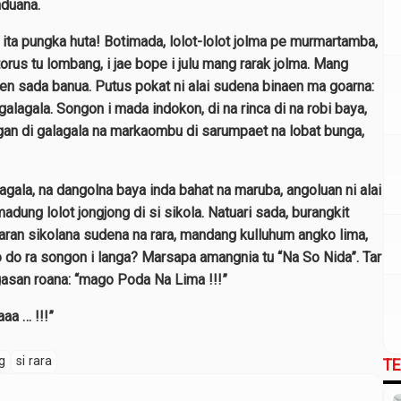
aduana.
ma ita pungka huta! Botimada, lolot-lolot jolma pe murmartamba,
rus tu lombang, i jae bope i julu mang rarak jolma. Mang
 sada banua. Putus pokat ni alai sudena binaen ma goarna:
i galagala. Songon i mada indokon, di na rinca di na robi baya,
rgan di galagala na markaombu di sarumpaet na lobat bunga,
agala, na dangolna baya inda bahat na maruba, angoluan ni alai
dung lolot jongjong di si sikola. Natuari sada, burangkit
aran sikolana sudena na rara, mandang kulluhum angko lima,
 do ra songon i langa? Marsapa amangnia tu “Na So Nida”. Tar
asan roana: “mago Poda Na Lima !!!”
aa … !!!”
g
si rara
T