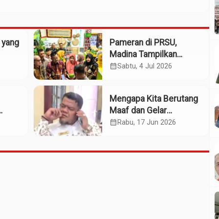
 yang
Pameran di PRSU,
Madina Tampilkan
Produk UMKM
calendar_month
Sabtu, 4 Jul 2026
Mengapa Kita Berutang
Maaf dan Gelar
Pahlawan pada Sosok
calendar_month
Rabu, 17 Jun 2026
n
Willem Iskander?