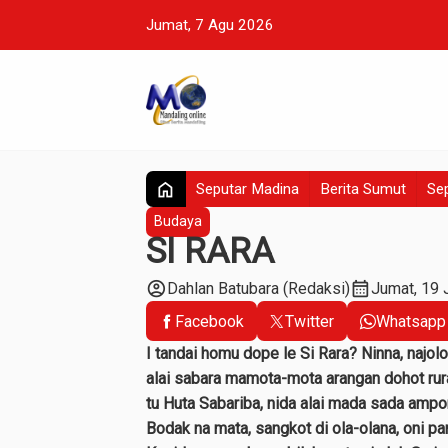
Jumat, 7 Agu 2026
home
Seputar Madina
Berita Sumut
Sep
Budaya
SI RARA
account_circle
calendar_month
Dahlan Batubara (Redaksi)
Jumat, 19 
Facebook
Twitter
Whatsapp
I tandai homu dope le Si Rara? Ninna, najol
alai sabara mamota-mota arangan dohot rur
tu Huta Sabariba, nida alai mada sada ampo
Bodak na mata, sangkot di ola-olana, oni 