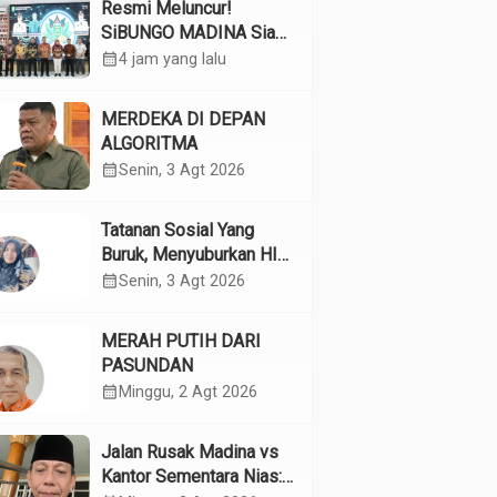
Resmi Meluncur!
SiBUNGO MADINA Siap
Optimalkan Pendapatan
calendar_month
4 jam yang lalu
Daerah Madina
MERDEKA DI DEPAN
ALGORITMA
calendar_month
Senin, 3 Agt 2026
Tatanan Sosial Yang
Buruk, Menyuburkan HIV
Pada Remaja
calendar_month
Senin, 3 Agt 2026
MERAH PUTIH DARI
PASUNDAN
calendar_month
Minggu, 2 Agt 2026
Jalan Rusak Madina vs
Kantor Sementara Nias: