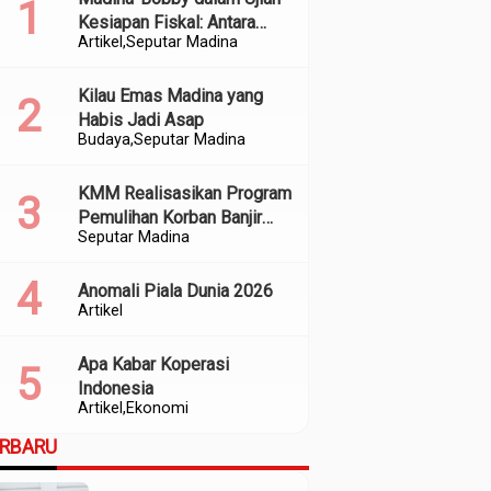
Kesiapan Fiskal: Antara
Artikel
Seputar Madina
Kedekatan Politik dan
Kualitas Perencanaan
Kilau Emas Madina yang
Habis Jadi Asap
Budaya
Seputar Madina
KMM Realisasikan Program
Pemulihan Korban Banjir
Seputar Madina
dan Longsor di Kabupaten
Madina
Anomali Piala Dunia 2026
Artikel
Apa Kabar Koperasi
Indonesia
Artikel
Ekonomi
ERBARU