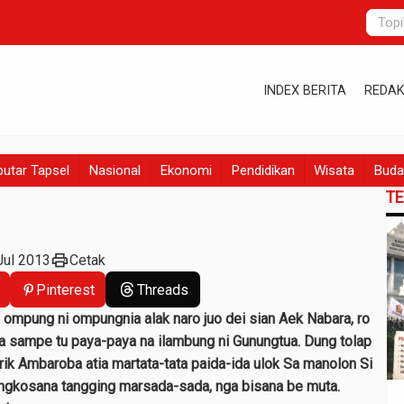
INDEX BERITA
REDAK
utar Tapsel
Nasional
Ekonomi
Pendidikan
Wisata
Buda
T
print
Jul 2013
Cetak
Pinterest
Threads
o ompung ni ompungnia alak naro juo dei sian Aek Nabara, ro
a sampe tu paya-paya na ilambung ni Gunungtua. Dung tolap
rik Ambaroba atia martata-tata paida-ida ulok Sa manolon Si
pangkosana tangging marsada-sada, nga bisana be muta.