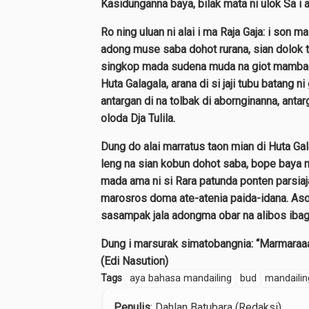
Kasidunganna baya, bilak mata ni ulok Sa i 
Ro ning uluan ni alai i ma Raja Gaja: i son 
adong muse saba dohot rurana, sian dolok to
singkop mada sudena muda na giot mambaen
Huta Galagala, arana di si jaji tubu batang n
antargan di na tolbak di abornginanna, anta
oloda Dja Tulila.
Dung do alai marratus taon mian di Huta Gal
leng na sian kobun dohot saba, bope baya ma
mada ama ni si Rara patunda ponten parsiaj
marosros doma ate-atenia paida-idana. Aso
sasampak jala adongma obar na alibos ibag
Dung i marsurak simatobangnia: “Marmaraaa
(Edi Nasution)
Tags
aya bahasa mandailing
bud
mandailin
Penulis
: Dahlan Batubara (Redaksi)