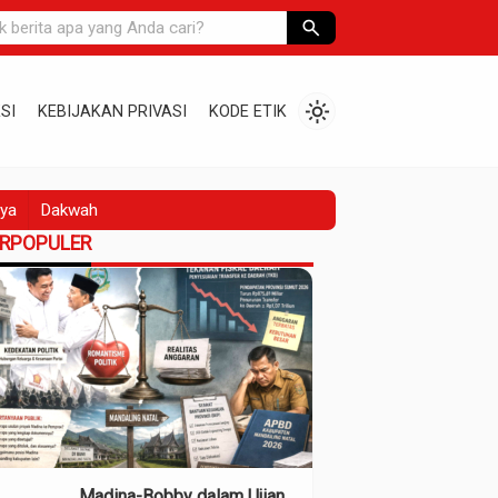
search
light_mode
SI
KEBIJAKAN PRIVASI
KODE ETIK
ya
Dakwah
ERPOPULER
Madina-Bobby dalam Ujian