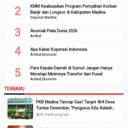
KMM Realisasikan Program Pemulihan Korban
Banjir dan Longsor di Kabupaten Madina
Seputar Madina
Anomali Piala Dunia 2026
Artikel
Apa Kabar Koperasi Indonesia
Artikel
Ekonomi
Para Kepala Daerah di Sumut Jangan Hanya
Meratapi Minimnya Transfer dari Pusat
Artikel
Ekonomi
TERBARU
PKB Madina Tancap Gas! Target 404 Desa
Tuntas Desember, “Pengurus Kita Adalah
Tokoh”
calendar_month
42 menit yang lalu