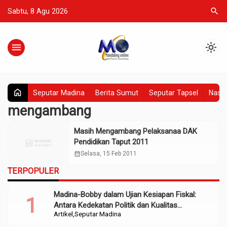
search
Sabtu, 8 Agu 2026
menu
light_mode
home
Seputar Madina
Berita Sumut
Seputar Tapsel
Nasio
mengambang
Masih Mengambang Pelaksanaa DAK
Pendidikan Taput 2011
calendar_month
Selasa, 15 Feb 2011
TERPOPULER
Madina-Bobby dalam Ujian Kesiapan Fiskal:
Antara Kedekatan Politik dan Kualitas
Artikel
Seputar Madina
Perencanaan