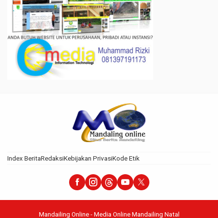
Index Berita
Redaksi
Kebijakan Privasi
Kode Etik
Mandailing Online - Media Online Mandailing Natal