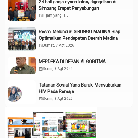
24 ball ganja nyaris lolos, digagalkan di
Simpang Empat Panyabungan
calendar_month
1 jam yang lalu
Resmi Meluncur! SiBUNGO MADINA Siap
Optimalkan Pendapatan Daerah Madina
calendar_month
Jumat, 7 Agt 2026
MERDEKA DI DEPAN ALGORITMA
calendar_month
Senin, 3 Agt 2026
Tatanan Sosial Yang Buruk, Menyuburkan
HIV Pada Remaja
calendar_month
Senin, 3 Agt 2026