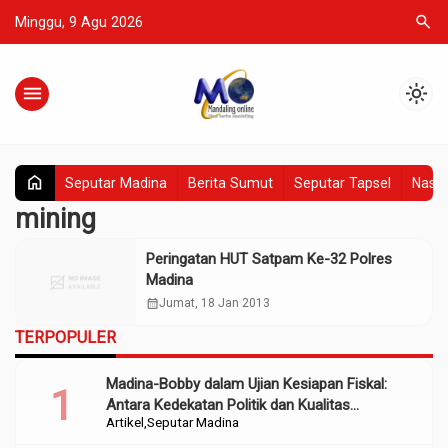
search
Minggu, 9 Agu 2026
menu
light_mode
home
Seputar Madina
Berita Sumut
Seputar Tapsel
Nasio
mining
Peringatan HUT Satpam Ke-32 Polres
Madina
calendar_month
Jumat, 18 Jan 2013
TERPOPULER
Madina-Bobby dalam Ujian Kesiapan Fiskal:
Antara Kedekatan Politik dan Kualitas
Artikel
Seputar Madina
Perencanaan