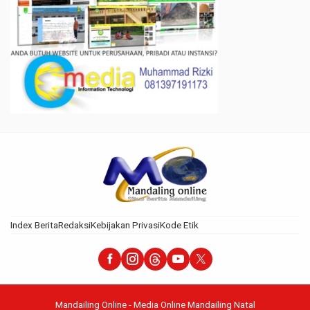
Index Berita
Redaksi
Kebijakan Privasi
Kode Etik
Mandailing Online - Media Online Mandailing Natal