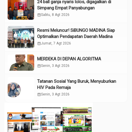
24 ball ganja nyaris lolos, digagalkan di
Simpang Empat Panyabungan
calendar_month
Sabtu, 8 Agt 2026
Resmi Meluncur! SiBUNGO MADINA Siap
Optimalkan Pendapatan Daerah Madina
calendar_month
Jumat, 7 Agt 2026
MERDEKA DI DEPAN ALGORITMA
calendar_month
Senin, 3 Agt 2026
Tatanan Sosial Yang Buruk, Menyuburkan
HIV Pada Remaja
calendar_month
Senin, 3 Agt 2026