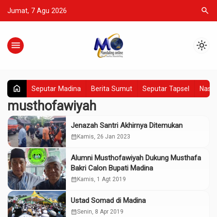
search
Jumat, 7 Agu 2026
menu
light_mode
home
Seputar Madina
Berita Sumut
Seputar Tapsel
Nasio
musthofawiyah
Jenazah Santri Akhirnya Ditemukan
calendar_month
Kamis, 26 Jan 2023
Alumni Musthofawiyah Dukung Musthafa
Bakri Calon Bupati Madina
calendar_month
Kamis, 1 Agt 2019
Ustad Somad di Madina
calendar_month
Senin, 8 Apr 2019