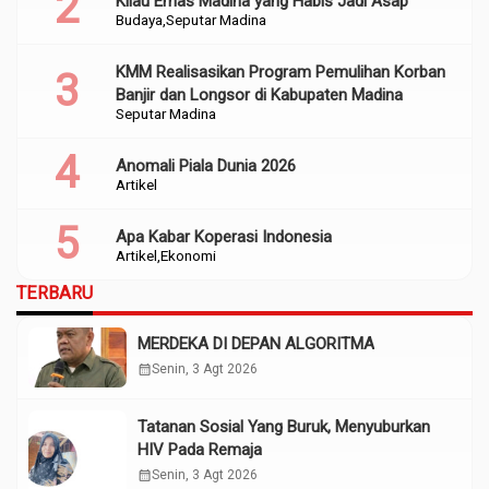
Kilau Emas Madina yang Habis Jadi Asap
Budaya
Seputar Madina
KMM Realisasikan Program Pemulihan Korban
Banjir dan Longsor di Kabupaten Madina
Seputar Madina
Anomali Piala Dunia 2026
Artikel
Apa Kabar Koperasi Indonesia
Artikel
Ekonomi
TERBARU
MERDEKA DI DEPAN ALGORITMA
calendar_month
Senin, 3 Agt 2026
Tatanan Sosial Yang Buruk, Menyuburkan
HIV Pada Remaja
calendar_month
Senin, 3 Agt 2026