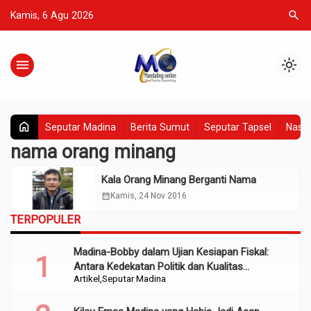
search
Kamis, 6 Agu 2026
menu
light_mode
home
Seputar Madina
Berita Sumut
Seputar Tapsel
Nasio
nama orang minang
Kala Orang Minang Berganti Nama
calendar_month
Kamis, 24 Nov 2016
TERPOPULER
Madina-Bobby dalam Ujian Kesiapan Fiskal:
Antara Kedekatan Politik dan Kualitas
Artikel
Seputar Madina
Perencanaan