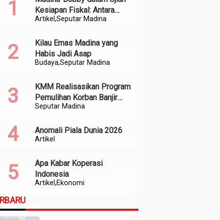
Kesiapan Fiskal: Antara
Artikel
Seputar Madina
Kedekatan Politik dan
Kualitas Perencanaan
Kilau Emas Madina yang
Habis Jadi Asap
Budaya
Seputar Madina
KMM Realisasikan Program
Pemulihan Korban Banjir
Seputar Madina
dan Longsor di Kabupaten
Madina
Anomali Piala Dunia 2026
Artikel
Apa Kabar Koperasi
Indonesia
Artikel
Ekonomi
ERBARU