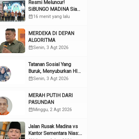
Resmi Meluncur!
SiBUNGO MADINA Siap
Optimalkan Pendapatan
calendar_month
16 menit yang lalu
Daerah Madina
MERDEKA DI DEPAN
ALGORITMA
calendar_month
Senin, 3 Agt 2026
Tatanan Sosial Yang
Buruk, Menyuburkan HIV
Pada Remaja
calendar_month
Senin, 3 Agt 2026
MERAH PUTIH DARI
PASUNDAN
calendar_month
Minggu, 2 Agt 2026
Jalan Rusak Madina vs
Kantor Sementara Nias: