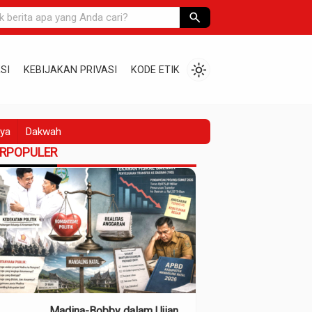
search
light_mode
SI
KEBIJAKAN PRIVASI
KODE ETIK
ya
Dakwah
ERPOPULER
Madina-Bobby dalam Ujian