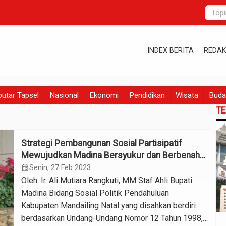
INDEX BERITA
REDAK
utar Tapsel
Nasional
Ekonomi
Pendidikan
Wisata
Buda
T
Strategi Pembangunan Sosial Partisipatif
Mewujudkan Madina Bersyukur dan Berbenah
di Kabupaten Mandailing Natal
calendar_month
Senin, 27 Feb 2023
Oleh: Ir. Ali Mutiara Rangkuti, MM Staf Ahli Bupati
Madina Bidang Sosial Politik Pendahuluan
Kabupaten Mandailing Natal yang disahkan berdiri
berdasarkan Undang-Undang Nomor 12 Tahun 1998,