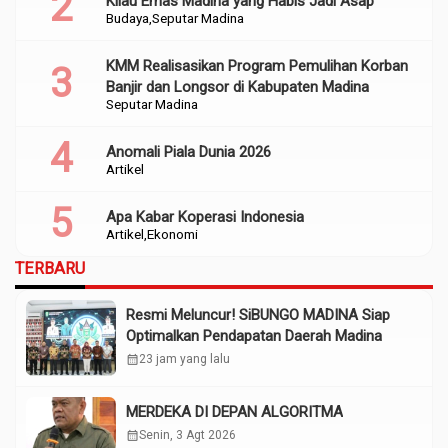
Kilau Emas Madina yang Habis Jadi Asap
Budaya
Seputar Madina
KMM Realisasikan Program Pemulihan Korban
Banjir dan Longsor di Kabupaten Madina
Seputar Madina
Anomali Piala Dunia 2026
Artikel
Apa Kabar Koperasi Indonesia
Artikel
Ekonomi
TERBARU
Resmi Meluncur! SiBUNGO MADINA Siap
Optimalkan Pendapatan Daerah Madina
calendar_month
23 jam yang lalu
MERDEKA DI DEPAN ALGORITMA
calendar_month
Senin, 3 Agt 2026