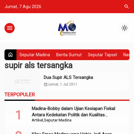
search
Jumat, 7 Agu 2026
menu
light_mode
home
Seputar Madina
Berita Sumut
Seputar Tapsel
Nasio
supir als tersangka
Dua Supir ALS Tersangka
calendar_month
Jumat, 1 Jul 2011
TERPOPULER
Madina-Bobby dalam Ujian Kesiapan Fiskal:
Antara Kedekatan Politik dan Kualitas
Artikel
Seputar Madina
Perencanaan