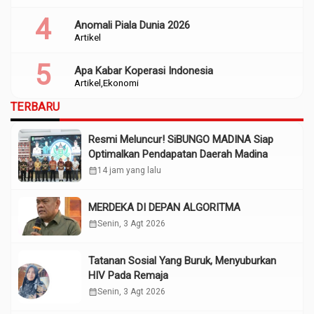
Anomali Piala Dunia 2026
Artikel
Apa Kabar Koperasi Indonesia
Artikel
Ekonomi
TERBARU
Resmi Meluncur! SiBUNGO MADINA Siap
Optimalkan Pendapatan Daerah Madina
calendar_month
14 jam yang lalu
MERDEKA DI DEPAN ALGORITMA
calendar_month
Senin, 3 Agt 2026
Tatanan Sosial Yang Buruk, Menyuburkan
HIV Pada Remaja
calendar_month
Senin, 3 Agt 2026