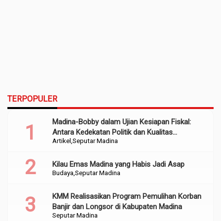
TERPOPULER
Madina-Bobby dalam Ujian Kesiapan Fiskal:
Antara Kedekatan Politik dan Kualitas
Artikel
Seputar Madina
Perencanaan
Kilau Emas Madina yang Habis Jadi Asap
Budaya
Seputar Madina
KMM Realisasikan Program Pemulihan Korban
Banjir dan Longsor di Kabupaten Madina
Seputar Madina