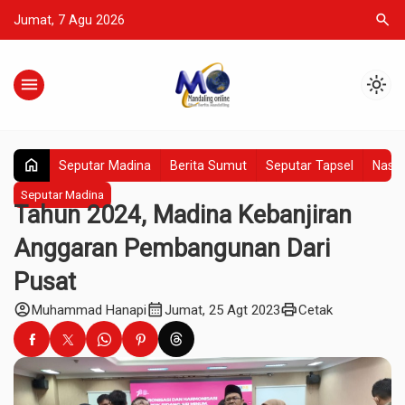
search
Jumat, 7 Agu 2026
menu
light_mode
home
Seputar Madina
Berita Sumut
Seputar Tapsel
Nasio
Seputar Madina
Tahun 2024, Madina Kebanjiran
Anggaran Pembangunan Dari
Pusat
account_circle
calendar_month
print
Muhammad Hanapi
Jumat, 25 Agt 2023
Cetak