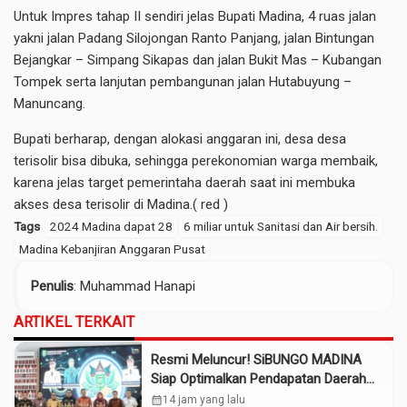
Untuk Impres tahap II sendiri jelas Bupati Madina, 4 ruas jalan
yakni jalan Padang Silojongan Ranto Panjang, jalan Bintungan
Bejangkar – Simpang Sikapas dan jalan Bukit Mas – Kubangan
Tompek serta lanjutan pembangunan jalan Hutabuyung –
Manuncang.
Bupati berharap, dengan alokasi anggaran ini, desa desa
terisolir bisa dibuka, sehingga perekonomian warga membaik,
karena jelas target pemerintaha daerah saat ini membuka
akses desa terisolir di Madina.( red )
Tags
2024 Madina dapat 28
6 miliar untuk Sanitasi dan Air bersih.
Madina Kebanjiran Anggaran Pusat
Penulis
: Muhammad Hanapi
ARTIKEL TERKAIT
Resmi Meluncur! SiBUNGO MADINA
Siap Optimalkan Pendapatan Daerah
Madina
calendar_month
14 jam yang lalu