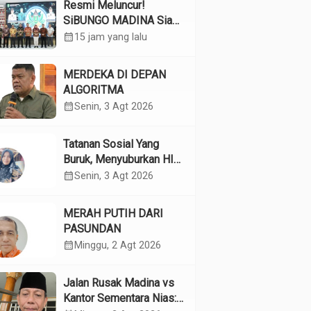
Resmi Meluncur!
SiBUNGO MADINA Siap
Optimalkan Pendapatan
calendar_month
15 jam yang lalu
Daerah Madina
MERDEKA DI DEPAN
ALGORITMA
calendar_month
Senin, 3 Agt 2026
Tatanan Sosial Yang
Buruk, Menyuburkan HIV
Pada Remaja
calendar_month
Senin, 3 Agt 2026
MERAH PUTIH DARI
PASUNDAN
calendar_month
Minggu, 2 Agt 2026
Jalan Rusak Madina vs
Kantor Sementara Nias: