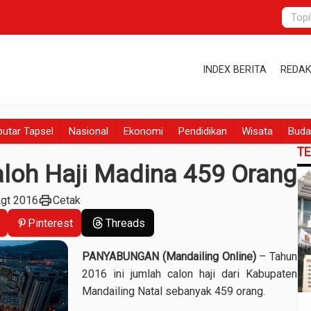
INDEX BERITA
REDAK
utar Tapsel
Nasional
Ekonomi
Pendidikan
Wisata
Buda
T
aloh Haji Madina 459 Orang
print
Agt 2016
Cetak
Pinterest
Threads
PANYABUNGAN (
Mandailing Online)
– Tahun
2016 ini jumlah calon haji dari Kabupaten
Mandailing Natal sebanyak 459 orang.