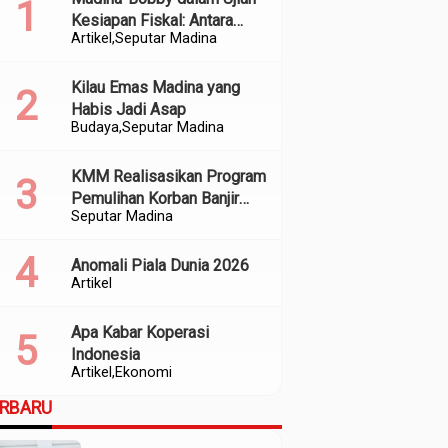
Kesiapan Fiskal: Antara
Artikel
Seputar Madina
Kedekatan Politik dan
Kualitas Perencanaan
Kilau Emas Madina yang
Habis Jadi Asap
Budaya
Seputar Madina
KMM Realisasikan Program
Pemulihan Korban Banjir
Seputar Madina
dan Longsor di Kabupaten
Madina
Anomali Piala Dunia 2026
Artikel
Apa Kabar Koperasi
Indonesia
Artikel
Ekonomi
ERBARU