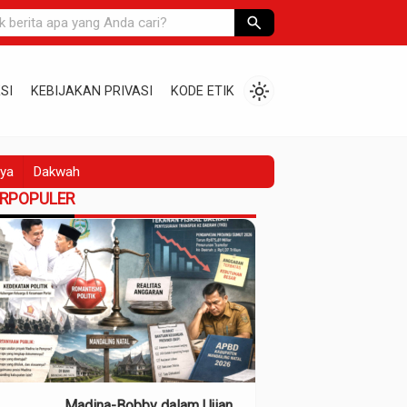
search
light_mode
SI
KEBIJAKAN PRIVASI
KODE ETIK
ya
Dakwah
ERPOPULER
Madina-Bobby dalam Ujian