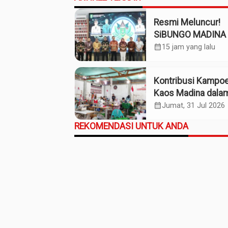
Resmi Meluncur!
SiBUNGO MADINA 
Optimalkan Penda
calendar_month
15 jam yang lalu
Daerah Madina
Kontribusi Kampo
Kaos Madina dala
Industri Budaya da
calendar_month
Jumat, 31 Jul 2026
Ekonomi Daerah
REKOMENDASI UNTUK ANDA