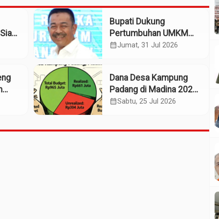
Bupati Dukung
Siap
Pertumbuhan UMKM
patan
Termasuk Kampoeng
calendar_month
Jumat, 31 Jul 2026
Kaos Madina
eng
Dana Desa Kampung
m
Padang di Madina 2025:
n
Pagu Rp965 Juta,
calendar_month
Sabtu, 25 Jul 2026
Realisasi Baru Rp661
Juta