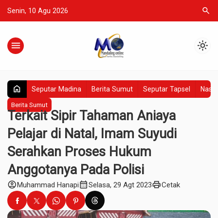
search
Senin, 10 Agu 2026
menu
light_mode
home
Seputar Madina
Berita Sumut
Seputar Tapsel
Nasio
Berita Sumut
Terkait Sipir Tahaman Aniaya
Pelajar di Natal, Imam Suyudi
Serahkan Proses Hukum
Anggotanya Pada Polisi
account_circle
calendar_month
print
Muhammad Hanapi
Selasa, 29 Agt 2023
Cetak