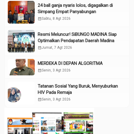
24 ball ganja nyaris lolos, digagalkan di
Simpang Empat Panyabungan
calendar_month
Sabtu, 8 Agt 2026
Resmi Meluncur! SiBUNGO MADINA Siap
Optimalkan Pendapatan Daerah Madina
calendar_month
Jumat, 7 Agt 2026
MERDEKA DI DEPAN ALGORITMA
calendar_month
Senin, 3 Agt 2026
Tatanan Sosial Yang Buruk, Menyuburkan
HIV Pada Remaja
calendar_month
Senin, 3 Agt 2026