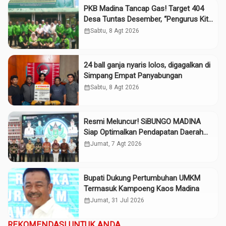
PKB Madina Tancap Gas! Target 404
Desa Tuntas Desember, “Pengurus Kita
Adalah Tokoh”
calendar_month
Sabtu, 8 Agt 2026
24 ball ganja nyaris lolos, digagalkan di
Simpang Empat Panyabungan
calendar_month
Sabtu, 8 Agt 2026
Resmi Meluncur! SiBUNGO MADINA
Siap Optimalkan Pendapatan Daerah
Madina
calendar_month
Jumat, 7 Agt 2026
Bupati Dukung Pertumbuhan UMKM
Termasuk Kampoeng Kaos Madina
calendar_month
Jumat, 31 Jul 2026
REKOMENDASI UNTUK ANDA