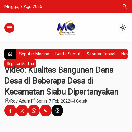
search
Minggu, 9 Agu 2026
menu
light_mode
home
Seputar Madina
Berita Sumut
Seputar Tapsel
Nasio
Seputar Madina
Video: Kualitas Bangunan Dana
Desa di Beberapa Desa di
Kecamatan Siabu Dipertanyakan
account_circle
calendar_month
print
Roy Adam
Senin, 7 Feb 2022
Cetak