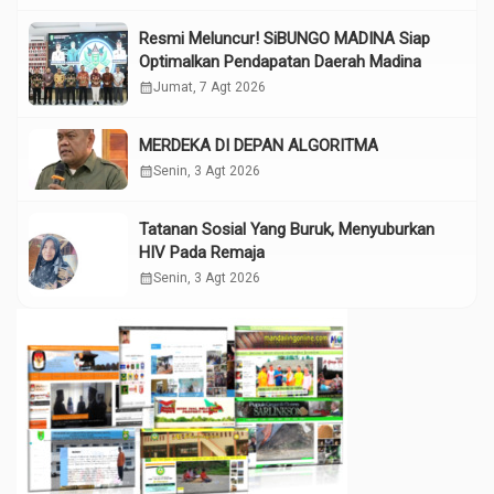
Resmi Meluncur! SiBUNGO MADINA Siap
Optimalkan Pendapatan Daerah Madina
calendar_month
Jumat, 7 Agt 2026
MERDEKA DI DEPAN ALGORITMA
calendar_month
Senin, 3 Agt 2026
Tatanan Sosial Yang Buruk, Menyuburkan
HIV Pada Remaja
calendar_month
Senin, 3 Agt 2026