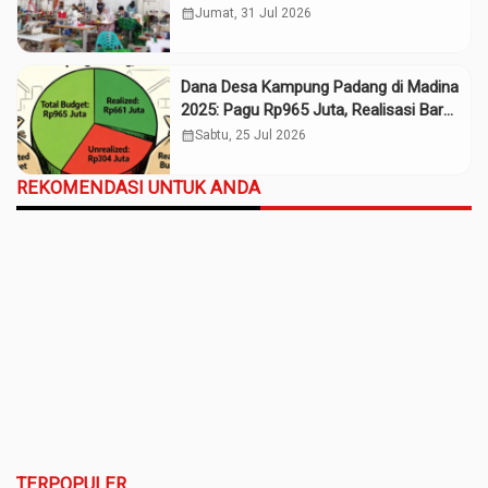
Daerah
calendar_month
Jumat, 31 Jul 2026
Dana Desa Kampung Padang di Madina
2025: Pagu Rp965 Juta, Realisasi Baru
Rp661 Juta
calendar_month
Sabtu, 25 Jul 2026
REKOMENDASI UNTUK ANDA
TERPOPULER