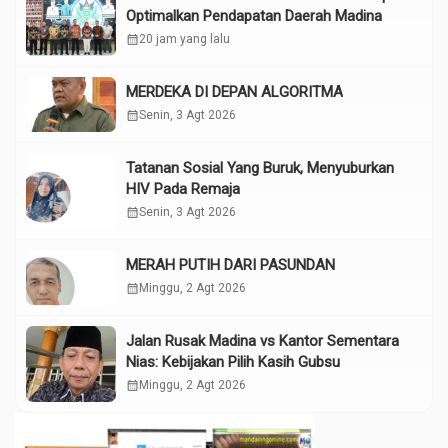
Optimalkan Pendapatan Daerah Madina
calendar_month
20 jam yang lalu
MERDEKA DI DEPAN ALGORITMA
calendar_month
Senin, 3 Agt 2026
Tatanan Sosial Yang Buruk, Menyuburkan
HIV Pada Remaja
calendar_month
Senin, 3 Agt 2026
MERAH PUTIH DARI PASUNDAN
calendar_month
Minggu, 2 Agt 2026
Jalan Rusak Madina vs Kantor Sementara
Nias: Kebijakan Pilih Kasih Gubsu
calendar_month
Minggu, 2 Agt 2026