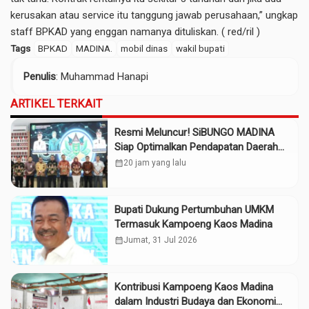
kerusakan atau service itu tanggung jawab perusahaan,” ungkap
staff BPKAD yang enggan namanya dituliskan. ( red/ril )
Tags
BPKAD
MADINA.
mobil dinas
wakil bupati
Penulis
: Muhammad Hanapi
ARTIKEL TERKAIT
Resmi Meluncur! SiBUNGO MADINA
Siap Optimalkan Pendapatan Daerah
Madina
calendar_month
20 jam yang lalu
Bupati Dukung Pertumbuhan UMKM
Termasuk Kampoeng Kaos Madina
calendar_month
Jumat, 31 Jul 2026
Kontribusi Kampoeng Kaos Madina
dalam Industri Budaya dan Ekonomi