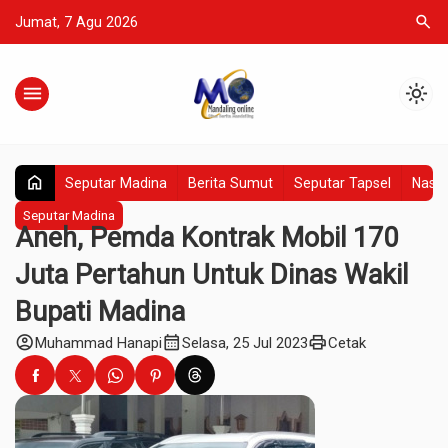
search
Jumat, 7 Agu 2026
menu
light_mode
home
Seputar Madina
Berita Sumut
Seputar Tapsel
Nasio
Seputar Madina
Aneh, Pemda Kontrak Mobil 170
Juta Pertahun Untuk Dinas Wakil
Bupati Madina
account_circle
calendar_month
print
Muhammad Hanapi
Selasa, 25 Jul 2023
Cetak