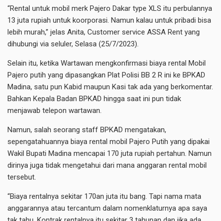
“Rental untuk mobil merk Pajero Dakar type XLS itu perbulannya
13 juta rupiah untuk koorporasi. Namun kalau untuk pribadi bisa
lebih murah,” jelas Anita, Customer service ASSA Rent yang
dihubungi via seluler, Selasa (25/7/2023).
Selain itu, ketika Wartawan mengkonfirmasi biaya rental Mobil
Pajero putih yang dipasangkan Plat Polisi BB 2 R ini ke BPKAD
Madina, satu pun Kabid maupun Kasi tak ada yang berkomentar.
Bahkan Kepala Badan BPKAD hingga saat ini pun tidak
menjawab telepon wartawan.
Namun, salah seorang staff BPKAD mengatakan,
sepengatahuannya biaya rental mobil Pajero Putih yang dipakai
Wakil Bupati Madina mencapai 170 juta rupiah pertahun. Namun
dirinya juga tidak mengetahui dari mana anggaran rental mobil
tersebut.
“Biaya rentalnya sekitar 170an juta itu bang. Tapi nama mata
anggarannya atau tercantum dalam nomenklaturnya apa saya
tak tahu. Kontrak rentalnya itu sekitar 3 tahunan dan jika ada