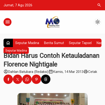
search
Jumat, 7 Agu 2026
menu
light_mode
home
Seputar Madina
Berita Sumut
Seputar Tapsel
Nasio
Seputar Madina
Bidan Harus Contoh Ketauladanan
Florence Nightigale
account_circle
calendar_month
print
Dahlan Batubara (Redaksi)
Kamis, 14 Mar 2013
Cetak