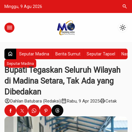
search
Minggu, 9 Agu 2026
menu
light_mode
home
Seputar Madina
Berita Sumut
Seputar Tapsel
Nasio
Seputar Madina
Bupati Tegaskan Seluruh Wilayah
di Madina Setara, Tak Ada yang
Dibedakan
account_circle
calendar_month
print
Dahlan Batubara (Redaksi)
Rabu, 9 Apr 2025
Cetak