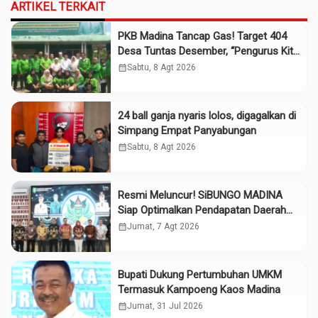
ARTIKEL TERKAIT
PKB Madina Tancap Gas! Target 404
Desa Tuntas Desember, “Pengurus Kita
Adalah Tokoh”
calendar_month
Sabtu, 8 Agt 2026
24 ball ganja nyaris lolos, digagalkan di
Simpang Empat Panyabungan
calendar_month
Sabtu, 8 Agt 2026
Resmi Meluncur! SiBUNGO MADINA
Siap Optimalkan Pendapatan Daerah
Madina
calendar_month
Jumat, 7 Agt 2026
Bupati Dukung Pertumbuhan UMKM
Termasuk Kampoeng Kaos Madina
calendar_month
Jumat, 31 Jul 2026