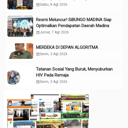
calendar_month
Sabtu, 8 Agt 2026
Resmi Meluncur! SiBUNGO MADINA Siap
Optimalkan Pendapatan Daerah Madina
calendar_month
Jumat, 7 Agt 2026
MERDEKA DI DEPAN ALGORITMA
calendar_month
Senin, 3 Agt 2026
Tatanan Sosial Yang Buruk, Menyuburkan
HIV Pada Remaja
calendar_month
Senin, 3 Agt 2026