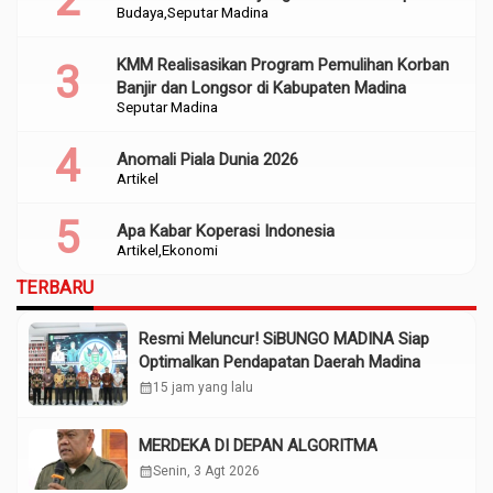
Budaya
Seputar Madina
KMM Realisasikan Program Pemulihan Korban
Banjir dan Longsor di Kabupaten Madina
Seputar Madina
Anomali Piala Dunia 2026
Artikel
Apa Kabar Koperasi Indonesia
Artikel
Ekonomi
TERBARU
Resmi Meluncur! SiBUNGO MADINA Siap
Optimalkan Pendapatan Daerah Madina
calendar_month
15 jam yang lalu
MERDEKA DI DEPAN ALGORITMA
calendar_month
Senin, 3 Agt 2026