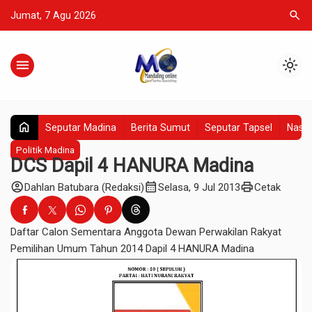
search
Jumat, 7 Agu 2026
menu
light_mode
home
Seputar Madina
Berita Sumut
Seputar Tapsel
Nasio
Politik Madina
DCS Dapil 4 HANURA Madina
account_circle
calendar_month
print
Dahlan Batubara (Redaksi)
Selasa, 9 Jul 2013
Cetak
Daftar Calon Sementara Anggota Dewan Perwakilan Rakyat
Pemilihan Umum Tahun 2014 Dapil 4 HANURA Madina