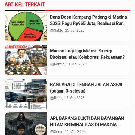
ARTIKEL TERKAIT
Dana Desa Kampung Padang di Madina
2025: Pagu Rp965 Juta, Realisasi Baru
Rp661 Juta
calendar_month
Sabtu, 25 Jul 2026
Madina Lagi-lagi Mutasi: Sinergi
Birokrasi atau Kolaborasi Kekuasaan?
calendar_month
Kamis, 21 Mei 2026
BANDARA DI TENGAH JALAN ASPAL
(bagian 3-selesai)
calendar_month
Rabu, 13 Mei 2026
API, BARANG BUKTI DAN BAYANGAN
HITAM KRIMINALITAS DI MADINA
(Bagian 3-selesai)
calendar_month
Senin, 11 Mei 2026