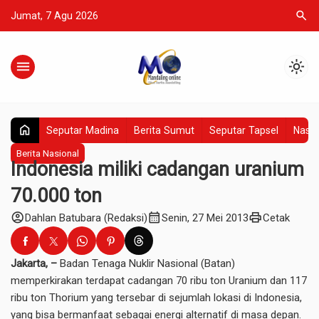
search
Jumat, 7 Agu 2026
menu
light_mode
home
Seputar Madina
Berita Sumut
Seputar Tapsel
Nasio
Berita Nasional
Indonesia miliki cadangan uranium
70.000 ton
account_circle
calendar_month
print
Dahlan Batubara (Redaksi)
Senin, 27 Mei 2013
Cetak
Jakarta, –
Badan Tenaga Nuklir Nasional (Batan)
memperkirakan terdapat cadangan 70 ribu ton Uranium dan 117
ribu ton Thorium yang tersebar di sejumlah lokasi di Indonesia,
yang bisa bermanfaat sebagai energi alternatif di masa depan.