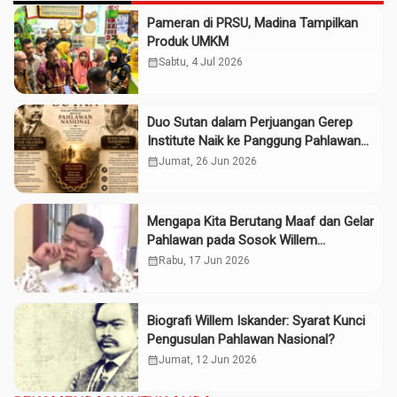
Pameran di PRSU, Madina Tampilkan
Produk UMKM
calendar_month
Sabtu, 4 Jul 2026
Duo Sutan dalam Perjuangan Gerep
Institute Naik ke Panggung Pahlawan
Nasional
calendar_month
Jumat, 26 Jun 2026
Mengapa Kita Berutang Maaf dan Gelar
Pahlawan pada Sosok Willem
Iskander?
calendar_month
Rabu, 17 Jun 2026
Biografi Willem Iskander: Syarat Kunci
Pengusulan Pahlawan Nasional?
calendar_month
Jumat, 12 Jun 2026