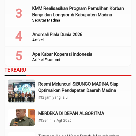
KMM Realisasikan Program Pemulihan Korban
Banjir dan Longsor di Kabupaten Madina
Seputar Madina
Anomali Piala Dunia 2026
Artikel
Apa Kabar Koperasi Indonesia
Artikel
Ekonomi
TERBARU
Resmi Meluncur! SiBUNGO MADINA Siap
Optimalkan Pendapatan Daerah Madina
calendar_month
2 jam yang lalu
MERDEKA DI DEPAN ALGORITMA
calendar_month
Senin, 3 Agt 2026