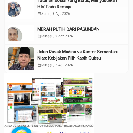
Tatanan Sosial Yang Buruk, Menyuburkan
HIV Pada Remaja
calendar_month
Senin, 3 Agt 2026
MERAH PUTIH DARI PASUNDAN
calendar_month
Minggu, 2 Agt 2026
Jalan Rusak Madina vs Kantor Sementara
Nias: Kebijakan Pilih Kasih Gubsu
calendar_month
Minggu, 2 Agt 2026