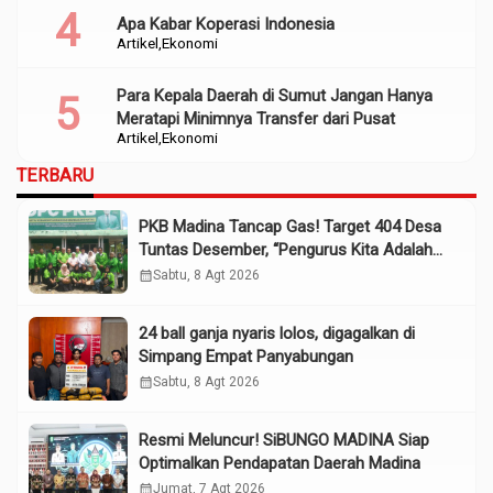
Apa Kabar Koperasi Indonesia
Artikel
Ekonomi
Para Kepala Daerah di Sumut Jangan Hanya
Meratapi Minimnya Transfer dari Pusat
Artikel
Ekonomi
TERBARU
PKB Madina Tancap Gas! Target 404 Desa
Tuntas Desember, “Pengurus Kita Adalah
Tokoh”
calendar_month
Sabtu, 8 Agt 2026
24 ball ganja nyaris lolos, digagalkan di
Simpang Empat Panyabungan
calendar_month
Sabtu, 8 Agt 2026
Resmi Meluncur! SiBUNGO MADINA Siap
Optimalkan Pendapatan Daerah Madina
calendar_month
Jumat, 7 Agt 2026