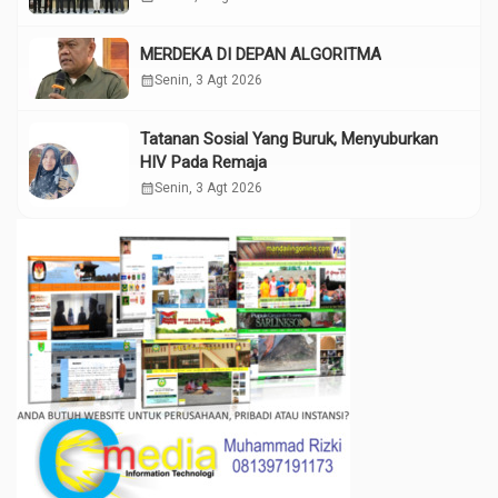
MERDEKA DI DEPAN ALGORITMA
calendar_month
Senin, 3 Agt 2026
Tatanan Sosial Yang Buruk, Menyuburkan
HIV Pada Remaja
calendar_month
Senin, 3 Agt 2026