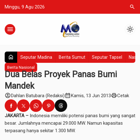
search
Minggu, 9 Agu 2026
menu
light_mode
home
Seputar Madina
Berita Sumut
Seputar Tapsel
Nasio
Berita Nasional
Dua Belas Proyek Panas Bumi
Mandek
account_circle
calendar_month
print
Dahlan Batubara (Redaksi)
Kamis, 13 Jun 2013
Cetak
JAKARTA –
Indonesia memiliki potensi panas bumi yang sangat
besar. Jumlahnya mencapai 29.000 MW. Namun kapasitas
terpasang hanya sekitar 1.300 MW.