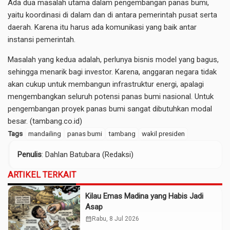
Ada dua masalah utama dalam pengembangan panas bumi,
yaitu koordinasi di dalam dan di antara pemerintah pusat serta
daerah. Karena itu harus ada komunikasi yang baik antar
instansi pemerintah.
Masalah yang kedua adalah, perlunya bisnis model yang bagus,
sehingga menarik bagi investor. Karena, anggaran negara tidak
akan cukup untuk membangun infrastruktur energi, apalagi
mengembangkan seluruh potensi panas bumi nasional. Untuk
pengembangan proyek panas bumi sangat dibutuhkan modal
besar. (tambang.co.id)
Tags
mandailing
panas bumi
tambang
wakil presiden
Penulis
: Dahlan Batubara (Redaksi)
ARTIKEL TERKAIT
Kilau Emas Madina yang Habis Jadi
Asap
calendar_month
Rabu, 8 Jul 2026