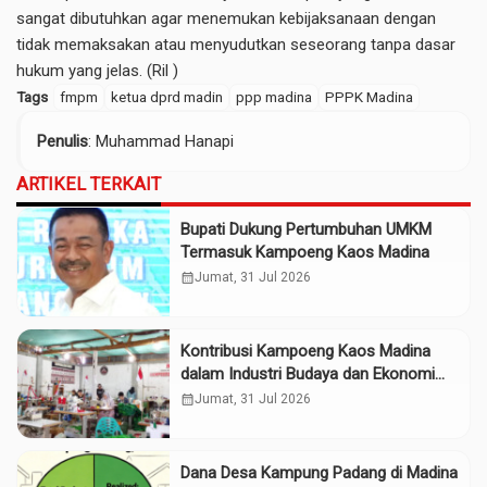
sangat dibutuhkan agar menemukan kebijaksanaan dengan
tidak memaksakan atau menyudutkan seseorang tanpa dasar
hukum yang jelas. (Ril )
Tags
fmpm
ketua dprd madin
ppp madina
PPPK Madina
Penulis
: Muhammad Hanapi
ARTIKEL TERKAIT
Bupati Dukung Pertumbuhan UMKM
Termasuk Kampoeng Kaos Madina
calendar_month
Jumat, 31 Jul 2026
Kontribusi Kampoeng Kaos Madina
dalam Industri Budaya dan Ekonomi
Daerah
calendar_month
Jumat, 31 Jul 2026
Dana Desa Kampung Padang di Madina