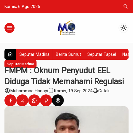
search
Kamis, 6 Agu 2026
menu
light_mode
home
Seputar Madina
Berita Sumut
Seputar Tapsel
Nasio
Seputar Madina
FMPM : Oknum Penyudut EEL
Diduga Tidak Memahami Regulasi
account_circle
calendar_month
print
Muhammad Hanapi
Kamis, 19 Sep 2024
Cetak