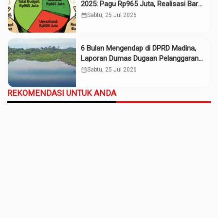
2025: Pagu Rp965 Juta, Realisasi Baru
Rp661 Juta
calendar_month
Sabtu, 25 Jul 2026
6 Bulan Mengendap di DPRD Madina,
Laporan Dumas Dugaan Pelanggaran
PT Rendi Tak Digubris
calendar_month
Sabtu, 25 Jul 2026
REKOMENDASI UNTUK ANDA