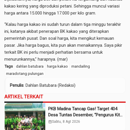
kakao kering yang diproduksi petani. Sehingga muncul variasi
harga antara 15.000 hingga 17.000 per kilo gram.
“Kalau harga kakao ini sudah turun dalam tiga minggu terakhir
ini, katanya akibat penerapan BK kakao yang diterapkan
pemerintah pusat. Dan soal harga, kita mengikut kemauan
pasar. Jika harga bagus, kita pun akan menaikannya. Saya pikir
terkait BK ini perlu menjadi perhatian bersama untuk
menurunkannya,” harapnya. (mar)
Tags
dahlan batubara
harga kakao
mandailing
maradotang pulungan
Penulis
: Dahlan Batubara (Redaksi)
ARTIKEL TERKAIT
PKB Madina Tancap Gas! Target 404
Desa Tuntas Desember, “Pengurus Kita
Adalah Tokoh”
calendar_month
Sabtu, 8 Agt 2026