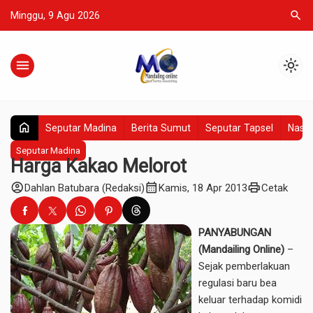
search
Minggu, 9 Agu 2026
menu
light_mode
home
Seputar Madina
Berita Sumut
Seputar Tapsel
Nasio
Seputar Madina
Harga Kakao Melorot
account_circle
calendar_month
print
Dahlan Batubara (Redaksi)
Kamis, 18 Apr 2013
Cetak
PANYABUNGAN
(Mandailing Online)
–
Sejak pemberlakuan
regulasi baru bea
keluar terhadap komidi