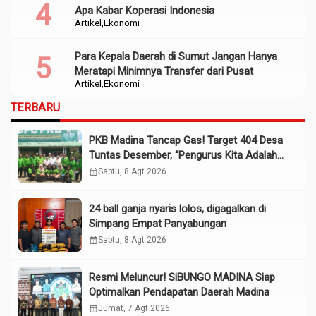
Apa Kabar Koperasi Indonesia
Artikel
Ekonomi
Para Kepala Daerah di Sumut Jangan Hanya
Meratapi Minimnya Transfer dari Pusat
Artikel
Ekonomi
TERBARU
PKB Madina Tancap Gas! Target 404 Desa
Tuntas Desember, “Pengurus Kita Adalah
Tokoh”
calendar_month
Sabtu, 8 Agt 2026
24 ball ganja nyaris lolos, digagalkan di
Simpang Empat Panyabungan
calendar_month
Sabtu, 8 Agt 2026
Resmi Meluncur! SiBUNGO MADINA Siap
Optimalkan Pendapatan Daerah Madina
calendar_month
Jumat, 7 Agt 2026