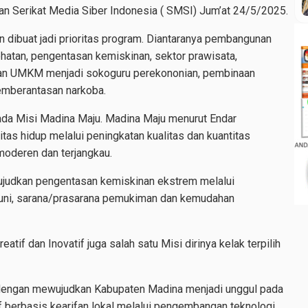
ngan Serikat Media Siber Indonesia ( SMSI) Jum’at 24/5/2025.
n dibuat jadi prioritas program. Diantaranya pembangunan
ehatan, pengentasan kemiskinan, sektor prawisata,
an UMKM menjadi sokoguru perekononian, pembinaan
emberantasan narkoba.
, ada Misi Madina Maju. Madina Maju menurut Endar
tas hidup melalui peningkatan kualitas dan kuantitas
moderen dan terjangkau.
judkan pengentasan kemiskinan ekstrem melalui
huni, sarana/prasarana pemukiman dan kemudahan
eatif dan Inovatif juga salah satu Misi dirinya kelak terpilih
itu dengan mewujudkan Kabupaten Madina menjadi unggul pada
 berbasis kearifan lokal melalui pengembangan teknologi