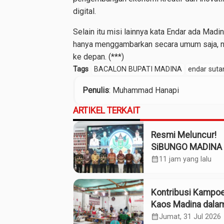
digital.
Selain itu misi lainnya kata Endar ada Madi
hanya menggambarkan secara umum saja, n
ke depan. (***)
Tags
BACALON BUPATI MADINA
endar sutan
Penulis
: Muhammad Hanapi
ARTIKEL TERKAIT
Resmi Meluncur!
SiBUNGO MADINA 
Optimalkan Penda
calendar_month
11 jam yang lalu
Daerah Madina
Kontribusi Kampo
Kaos Madina dala
Industri Budaya da
calendar_month
Jumat, 31 Jul 2026