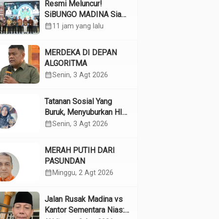
Resmi Meluncur!
SiBUNGO MADINA Siap
Optimalkan Pendapatan
calendar_month
11 jam yang lalu
Daerah Madina
MERDEKA DI DEPAN
ALGORITMA
calendar_month
Senin, 3 Agt 2026
Tatanan Sosial Yang
Buruk, Menyuburkan HIV
Pada Remaja
calendar_month
Senin, 3 Agt 2026
MERAH PUTIH DARI
PASUNDAN
calendar_month
Minggu, 2 Agt 2026
Jalan Rusak Madina vs
Kantor Sementara Nias: