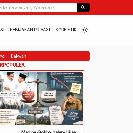
search
light_mode
SI
KEBIJAKAN PRIVASI
KODE ETIK
ya
Dakwah
ERPOPULER
Madina-Bobby dalam Ujian