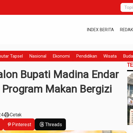
INDEX BERITA
REDAK
utar Tapsel
Nasional
Ekonomi
Pendidikan
Wisata
Buda
T
alon Bupati Madina Endar
t Program Makan Bergizi
print
24
Cetak
Pinterest
Threads