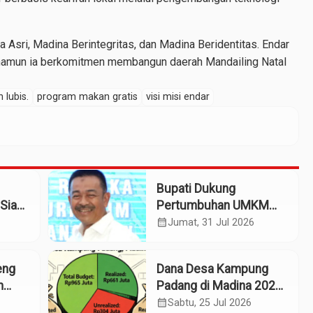
na Asri, Madina Berintegritas, dan Madina Beridentitas. Endar
amun ia berkomitmen membangun daerah Mandailing Natal
 lubis.
program makan gratis
visi misi endar
Bupati Dukung
Siap
Pertumbuhan UMKM
patan
Termasuk Kampoeng
calendar_month
Jumat, 31 Jul 2026
Kaos Madina
eng
Dana Desa Kampung
m
Padang di Madina 2025:
n
Pagu Rp965 Juta,
calendar_month
Sabtu, 25 Jul 2026