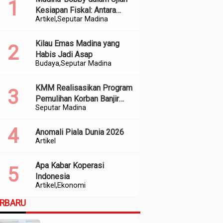
Kesiapan Fiskal: Antara
Artikel
Seputar Madina
Kedekatan Politik dan
Kualitas Perencanaan
Kilau Emas Madina yang
Habis Jadi Asap
Budaya
Seputar Madina
KMM Realisasikan Program
Pemulihan Korban Banjir
Seputar Madina
dan Longsor di Kabupaten
Madina
Anomali Piala Dunia 2026
Artikel
Apa Kabar Koperasi
Indonesia
Artikel
Ekonomi
ERBARU