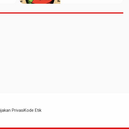
Realisasi Baru Rp661
Juta
ijakan Privasi
Kode Etik