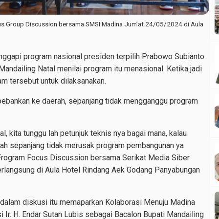
cus Group Discussion bersama SMSI Madina Jum’at 24/05/2024 di Aula
gapi program nasional presiden terpilih Prabowo Subianto
Mandailing Natal menilai program itu menasional. Ketika jadi
am tersebut untuk dilaksanakan.
 bebankan ke daerah, sepanjang tidak mengganggu program
l, kita tunggu lah petunjuk teknis nya bagai mana, kalau
rah sepanjang tidak merusak program pembangunan ya
m Frogram Focus Discussion bersama Serikat Media Siber
berlangsung di Aula Hotel Rindang Aek Godang Panyabungan
dalam diskusi itu memaparkan Kolaborasi Menuju Madina
i Ir. H. Endar Sutan Lubis sebagai Bacalon Bupati Mandailing