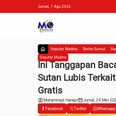
Jumat, 7 Agu 2026
home
Seputar Madina
Berita Sumut
Sep
Seputar Madina
Ini Tanggapan Bac
Sutan Lubis Terkai
Gratis
account_circle
calendar_month
Muhammad Hanapi
Jumat, 24 Mei 20
Facebook
Twitter
Whatsapp