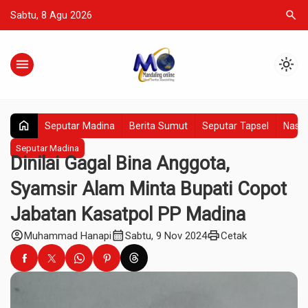
search
Sabtu, 8 Agu 2026
menu
light_mode
home
Seputar Madina
Berita Sumut
Seputar Tapsel
Nasio
Seputar Madina
Dinilai Gagal Bina Anggota,
Syamsir Alam Minta Bupati Copot
Jabatan Kasatpol PP Madina
account_circle
calendar_month
print
Muhammad Hanapi
Sabtu, 9 Nov 2024
Cetak