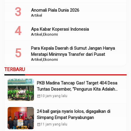
Anomali Piala Dunia 2026
Artikel
Apa Kabar Koperasi Indonesia
Artikel
Ekonomi
Para Kepala Daerah di Sumut Jangan Hanya
Meratapi Minimnya Transfer dari Pusat
Artikel
Ekonomi
TERBARU
PKB Madina Tancap Gas! Target 404 Desa
Tuntas Desember, “Pengurus Kita Adalah
Tokoh”
calendar_month
10 jam yang lalu
24 ball ganja nyaris lolos, digagalkan di
Simpang Empat Panyabungan
calendar_month
11 jam yang lalu