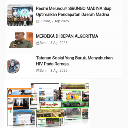
Resmi Meluncur! SiBUNGO MADINA Siap
Optimalkan Pendapatan Daerah Madina
calendar_month
Jumat, 7 Agt 2026
MERDEKA DI DEPAN ALGORITMA
calendar_month
Senin, 3 Agt 2026
Tatanan Sosial Yang Buruk, Menyuburkan
HIV Pada Remaja
calendar_month
Senin, 3 Agt 2026