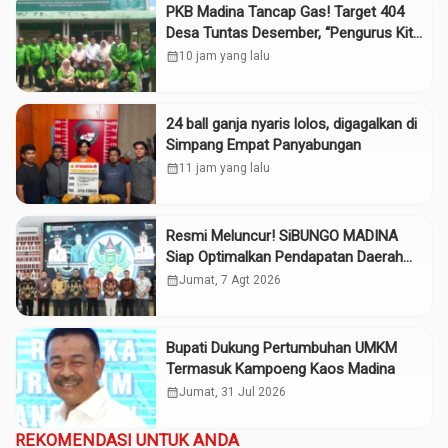
PKB Madina Tancap Gas! Target 404
Desa Tuntas Desember, “Pengurus Kita
Adalah Tokoh”
calendar_month
10 jam yang lalu
24 ball ganja nyaris lolos, digagalkan di
Simpang Empat Panyabungan
calendar_month
11 jam yang lalu
Resmi Meluncur! SiBUNGO MADINA
Siap Optimalkan Pendapatan Daerah
Madina
calendar_month
Jumat, 7 Agt 2026
Bupati Dukung Pertumbuhan UMKM
Termasuk Kampoeng Kaos Madina
calendar_month
Jumat, 31 Jul 2026
REKOMENDASI UNTUK ANDA