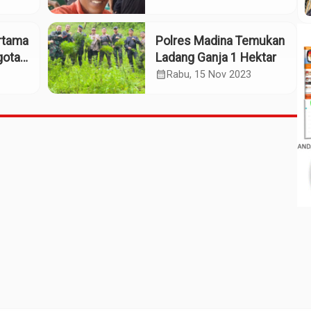
Tangan Palsu
rtama
Polres Madina Temukan
gota
Ladang Ganja 1 Hektar
laut
calendar_month
Rabu, 15 Nov 2023