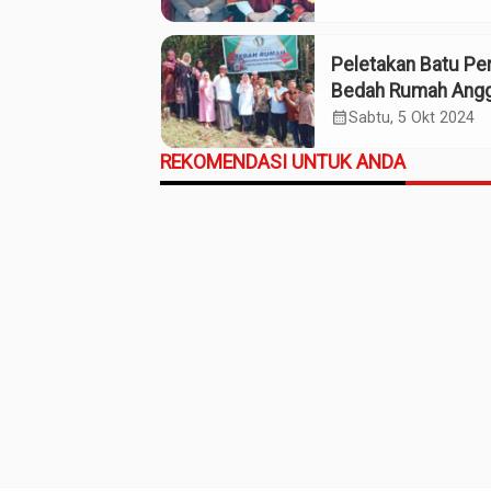
Peletakan Batu Pe
Bedah Rumah Ang
KMM di Desa Kayu
calendar_month
Sabtu, 5 Okt 2024
REKOMENDASI UNTUK ANDA