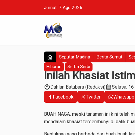
Jumat, 7 Agu 2026
home
Seputar Madina
Berita Sumut
Sep
Hiburan
Serba Serbi
Inilah Khasiat Isti
account_circle
calendar_month
Dahlan Batubara (Redaksi)
Selasa, 16
Facebook
Twitter
Whatsapp
BUAH NAGA, meski tanaman ini kini telah m
mendalam khasiat tersembunyi di balik bua
Bentuknya yang berbeda dari buah-buah lai