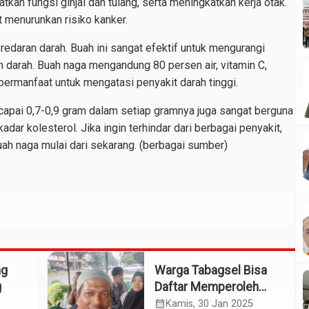
kan fungsi ginjal dan tulang, serta meningkatkan kerja otak.
t menurunkan risiko kanker.
redaran darah. Buah ini sangat efektif untuk mengurangi
 darah. Buah naga mengandung 80 persen air, vitamin C,
 bermanfaat untuk mengatasi penyakit darah tinggi.
apai 0,7-0,9 gram dalam setiap gramnya juga sangat berguna
ar kolesterol. Jika ingin terhindar dari berbagai penyakit,
ah naga mulai dari sekarang. (berbagai sumber)
ng
Warga Tabagsel Bisa
g
Daftar Memperoleh
Bantuan Kaki dan
calendar_month
Kamis, 30 Jan 2025