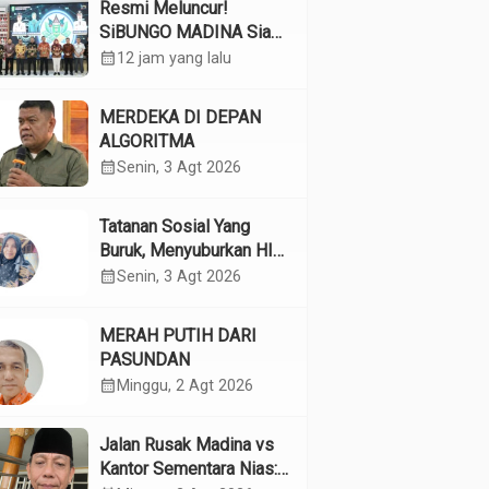
Resmi Meluncur!
SiBUNGO MADINA Siap
Optimalkan Pendapatan
calendar_month
12 jam yang lalu
Daerah Madina
MERDEKA DI DEPAN
ALGORITMA
calendar_month
Senin, 3 Agt 2026
Tatanan Sosial Yang
Buruk, Menyuburkan HIV
Pada Remaja
calendar_month
Senin, 3 Agt 2026
MERAH PUTIH DARI
PASUNDAN
calendar_month
Minggu, 2 Agt 2026
Jalan Rusak Madina vs
Kantor Sementara Nias: