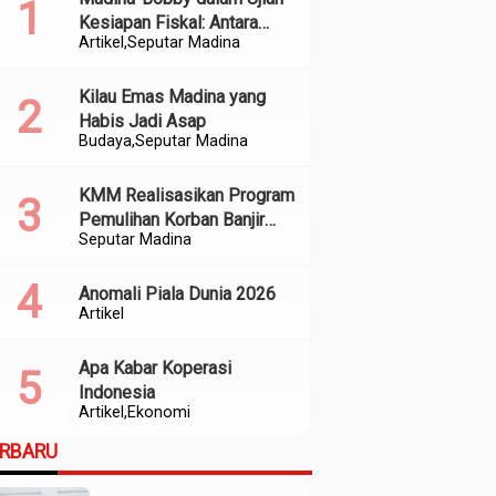
Kesiapan Fiskal: Antara
Artikel
Seputar Madina
Kedekatan Politik dan
Kualitas Perencanaan
Kilau Emas Madina yang
Habis Jadi Asap
Budaya
Seputar Madina
KMM Realisasikan Program
Pemulihan Korban Banjir
Seputar Madina
dan Longsor di Kabupaten
Madina
Anomali Piala Dunia 2026
Artikel
Apa Kabar Koperasi
Indonesia
Artikel
Ekonomi
ERBARU