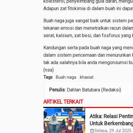
kolesterol, penyeimbang gula darah, menguat
Adapun zat fitokimia di dalam buah ini dapa
Buah naga juga sangat baik untuk sistem pe
tekanan emosi dan menetralkan racun dalam
serat, kalsium, zat besi, dan fosforus yang
Kandungan serta pada buah naga yang menc
dalam sistem pencernaan dan menurunkan kad
tak ada salahnya bila anda mengonsumsi bu
(nsa)
Tags
Buah naga
khasiat
Penulis
: Dahlan Batubara (Redaksi)
ARTIKEL TERKAIT
Atika: Relasi Penti
Untuk Berkemban
calendar_month
Selasa, 29 Jul 2025