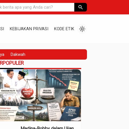
search
light_mode
SI
KEBIJAKAN PRIVASI
KODE ETIK
ya
Dakwah
ERPOPULER
Madina-Bobby dalam Ujian