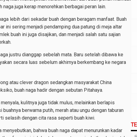
h naga juga kerap menorehkan berbagai peran lain.
ga lebih dari sekadar buah dengan beragam manfaat. Buah
ar ini sering menjadi pendamping dua patung di meja altar
ek buah ini juga disajikan, dan menjadi salah satu sajian
erkah.
naga justru dianggap sebelah mata. Baru setelah dibawa ke
ayakan secara luas sebelum akhirnya berkembang ke negara
long atau clever dragon sedangkan masyarakat China
siko, buah naga hadir dengan sebutan Pitahaya.
 menyala, kulitnya juga tidak mulus, melainkan berlapis
Isi buahnya berwarna putih, merah atau ungu dengan taburan
rti selasih dengan cita rasa seperti buah kiwi.
T
ia menyebutkan, bahwa buah naga dapat menurunkan kadar