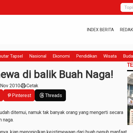
INDEX BERITA
REDAK
utar Tapsel
Nasional
Ekonomi
Pendidikan
Wisata
Buda
T
mewa di balik Buah Naga!
print
 Nov 2010
Cetak
Pinterest
Threads
udah ditemui, namuk tak banyak orang yang mengerti secara
h naga.
nnya, kian menonjolkan keistimewaan dari buah penuh manfaat