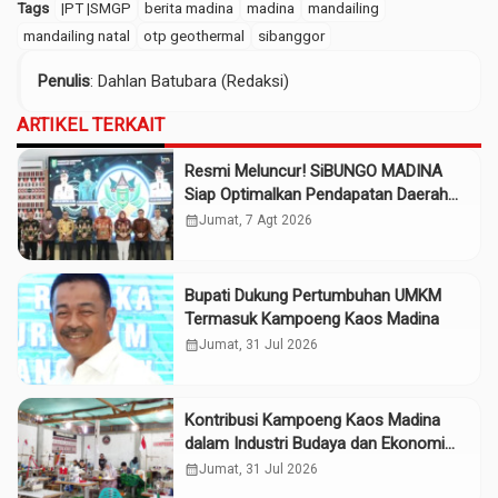
Tags
|PT |SMGP
berita madina
madina
mandailing
mandailing natal
otp geothermal
sibanggor
Penulis
: Dahlan Batubara (Redaksi)
ARTIKEL TERKAIT
Resmi Meluncur! SiBUNGO MADINA
Siap Optimalkan Pendapatan Daerah
Madina
calendar_month
Jumat, 7 Agt 2026
Bupati Dukung Pertumbuhan UMKM
Termasuk Kampoeng Kaos Madina
calendar_month
Jumat, 31 Jul 2026
Kontribusi Kampoeng Kaos Madina
dalam Industri Budaya dan Ekonomi
Daerah
calendar_month
Jumat, 31 Jul 2026