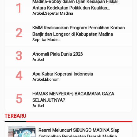
Madina-Bobby dalam Ujian Kesiapan Fiskal:
Antara Kedekatan Politik dan Kualitas
Artikel
Seputar Madina
Perencanaan
KMM Realisasikan Program Pemulihan Korban
Banjir dan Longsor di Kabupaten Madina
Seputar Madina
Anomali Piala Dunia 2026
Artikel
Apa Kabar Koperasi Indonesia
Artikel
Ekonomi
HAMAS MENYERAH, BAGAIMANA GAZA
SELANJUTNYA?
Artikel
TERBARU
Resmi Meluncur! SiBUNGO MADINA Siap
Optimalkan Pendapatan Daerah Madina