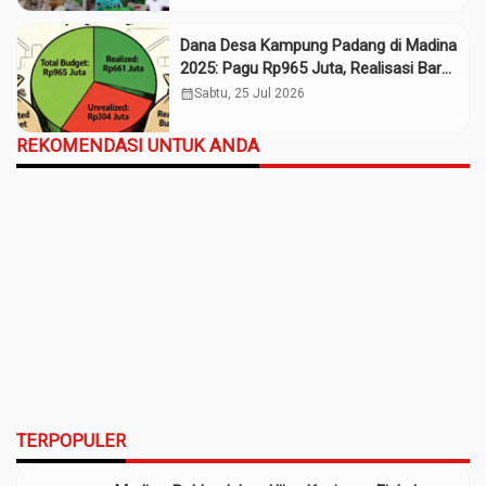
Dana Desa Kampung Padang di Madina
2025: Pagu Rp965 Juta, Realisasi Baru
Rp661 Juta
calendar_month
Sabtu, 25 Jul 2026
REKOMENDASI UNTUK ANDA
TERPOPULER