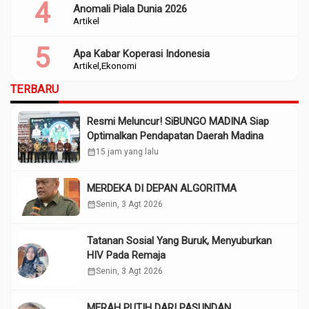
Anomali Piala Dunia 2026
Artikel
Apa Kabar Koperasi Indonesia
Artikel
Ekonomi
TERBARU
Resmi Meluncur! SiBUNGO MADINA Siap
Optimalkan Pendapatan Daerah Madina
calendar_month
15 jam yang lalu
MERDEKA DI DEPAN ALGORITMA
calendar_month
Senin, 3 Agt 2026
Tatanan Sosial Yang Buruk, Menyuburkan
HIV Pada Remaja
calendar_month
Senin, 3 Agt 2026
MERAH PUTIH DARI PASUNDAN