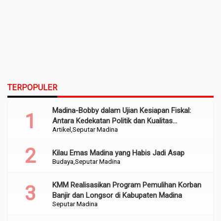
TERPOPULER
Madina-Bobby dalam Ujian Kesiapan Fiskal:
Antara Kedekatan Politik dan Kualitas
Artikel
Seputar Madina
Perencanaan
Kilau Emas Madina yang Habis Jadi Asap
Budaya
Seputar Madina
KMM Realisasikan Program Pemulihan Korban
Banjir dan Longsor di Kabupaten Madina
Seputar Madina