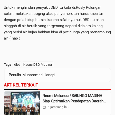
Untuk menghindari penyakit DBD itu kata dr.Rusly Pulungan
selain melakukan poging atau penyemprotan harus disertai
dengan pola hidup bersih, karena sifat nyamuk DBD itu akan
singgah di air bersih yang tergenang seperti didalam kaleng
yang berisi air hujan bahkan bisa di pot bunga yang menampung
air. ( nap )
Tags
dbd
Kasus DBD Madina.
Penulis
: Muhammad Hanapi
ARTIKEL TERKAIT
Resmi Meluncur! SiBUNGO MADINA
Siap Optimalkan Pendapatan Daerah
Madina
calendar_month
15 jam yang lalu