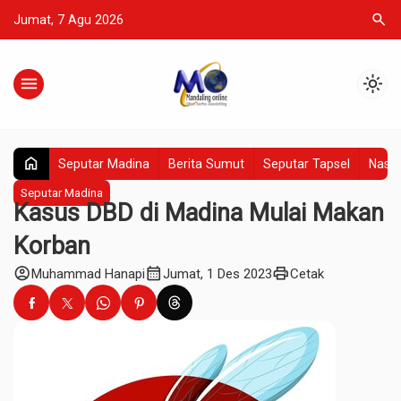
search
Jumat, 7 Agu 2026
menu
light_mode
home
Seputar Madina
Berita Sumut
Seputar Tapsel
Nasio
Seputar Madina
Kasus DBD di Madina Mulai Makan
Korban
account_circle
calendar_month
print
Muhammad Hanapi
Jumat, 1 Des 2023
Cetak