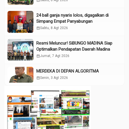
calendar_month
Sabtu, 8 Agt 2026
24 ball ganja nyaris lolos, digagalkan di
Simpang Empat Panyabungan
calendar_month
Sabtu, 8 Agt 2026
Resmi Meluncur! SiBUNGO MADINA Siap
Optimalkan Pendapatan Daerah Madina
calendar_month
Jumat, 7 Agt 2026
MERDEKA DI DEPAN ALGORITMA
calendar_month
Senin, 3 Agt 2026