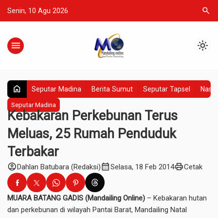
search
Senin, 10 Agu 2026
menu
light_mode
home
Seputar Madina
Berita Sumut
Seputar Tapsel
Nasio
Seputar Madina
Kebakaran Perkebunan Terus
Meluas, 25 Rumah Penduduk
Terbakar
account_circle
calendar_month
print
Dahlan Batubara (Redaksi)
Selasa, 18 Feb 2014
Cetak
MUARA BATANG GADIS (Mandailing Online)
– Kebakaran hutan
dan perkebunan di wilayah Pantai Barat, Mandailing Natal