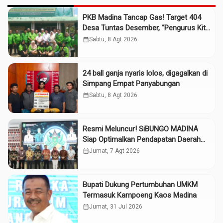
PKB Madina Tancap Gas! Target 404
Desa Tuntas Desember, “Pengurus Kita
Adalah Tokoh”
calendar_month
Sabtu, 8 Agt 2026
24 ball ganja nyaris lolos, digagalkan di
Simpang Empat Panyabungan
calendar_month
Sabtu, 8 Agt 2026
Resmi Meluncur! SiBUNGO MADINA
Siap Optimalkan Pendapatan Daerah
Madina
calendar_month
Jumat, 7 Agt 2026
Bupati Dukung Pertumbuhan UMKM
Termasuk Kampoeng Kaos Madina
calendar_month
Jumat, 31 Jul 2026