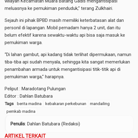
wilayah Kecamatan Muara Batang Gadis mengantisipasi
meluasnya ke pemukiman penduduk,” terang Zulkhairi.
Sejauh ini pihak BPBD masih memiliki keterbatasan alat dan
personil di lapangan. Mobil pemadam hanya 2 unit, dan itu
belum efektif karena sewaktu-waktu api bisa saja masuk ke
pemukiman warga.
“Di lahan gambut, api kadang tidak terlihat dipermukaan, namun
tiba-tiba api sudah menyala, sehingga kita sangat memerlukan
penambahan armada untuk mengantisipasi titik-titik api di
pemukiman warga,” harapnya.
Peliput : Maradotang Pulungan
Editor : Dahlan Batubara
Tags
berita madina
kebakaran perkebunan
mandailing
pemkab madina
Penulis
: Dahlan Batubara (Redaksi)
ARTIKEL TERKAIT