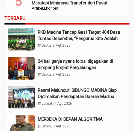
Meratapi Minimnya Transfer dari Pusat
Artikel
Ekonomi
TERBARU
PKB Madina Tancap Gas! Target 404 Desa
Tuntas Desember, “Pengurus Kita Adalah
Tokoh”
calendar_month
Sabtu, 8 Agt 2026
24 ball ganja nyaris lolos, digagalkan di
Simpang Empat Panyabungan
calendar_month
Sabtu, 8 Agt 2026
Resmi Meluncur! SiBUNGO MADINA Siap
Optimalkan Pendapatan Daerah Madina
calendar_month
Jumat, 7 Agt 2026
MERDEKA DI DEPAN ALGORITMA
calendar_month
Senin, 3 Agt 2026