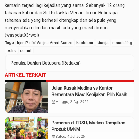
kemarin terjadi lagi kejadian yang sama. Sebanyak 12 orang
tahanan kabur dari Sel Polsekta Medan Timur. Beberapa
tahanan ada yang berhasil ditangkap dan ada pula yang
menyerahkan diri dan masih ada yang masih buron.
(waspdat03/wol)
Tags
Irjen Polisi Wisjnu Amat Sastro
kapldasu
kinerja
mandailing
polisi
sumut
Penulis
: Dahlan Batubara (Redaksi)
ARTIKEL TERKAIT
Jalan Rusak Madina vs Kantor
Sementara Nias: Kebijakan Pilih Kasih
Gubsu
calendar_month
Minggu, 2 Agt 2026
Pameran di PRSU, Madina Tampilkan
Produk UMKM
calendar_month
Sabtu, 4 Jul 2026