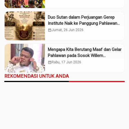
Duo Sutan dalam Perjuangan Gerep
Institute Naik ke Panggung Pahlawan
Nasional
calendar_month
Jumat, 26 Jun 2026
Mengapa Kita Berutang Maaf dan Gelar
Pahlawan pada Sosok Willem
Iskander?
calendar_month
Rabu, 17 Jun 2026
REKOMENDASI UNTUK ANDA