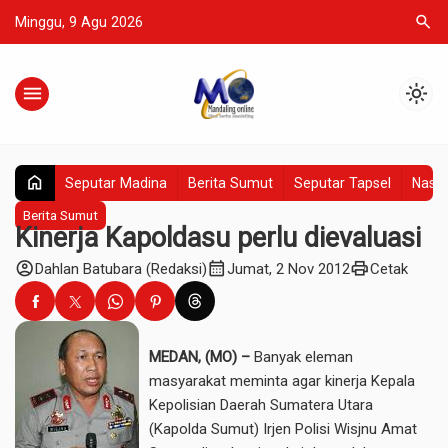
search
Minggu, 9 Agu 2026
menu
light_mode
home
Seputar Madina
Berita Sumut
Seputar Tapsel
Nasio
Berita Sumut
Kinerja Kapoldasu perlu dievaluasi
account_circle
calendar_month
print
Dahlan Batubara (Redaksi)
Jumat, 2 Nov 2012
Cetak
MEDAN, (MO) –
Banyak eleman
masyarakat meminta agar kinerja Kepala
Kepolisian Daerah Sumatera Utara
(Kapolda Sumut) Irjen Polisi Wisjnu Amat