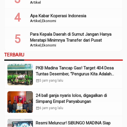
Artikel
Apa Kabar Koperasi Indonesia
Artikel
Ekonomi
Para Kepala Daerah di Sumut Jangan Hanya
Meratapi Minimnya Transfer dari Pusat
Artikel
Ekonomi
TERBARU
PKB Madina Tancap Gas! Target 404 Desa
Tuntas Desember, “Pengurus Kita Adalah
Tokoh”
calendar_month
5 jam yang lalu
24 ball ganja nyaris lolos, digagalkan di
Simpang Empat Panyabungan
calendar_month
6 jam yang lalu
Resmi Meluncur! SiBUNGO MADINA Siap