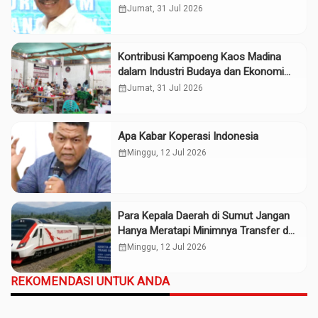
calendar_month
Jumat, 31 Jul 2026
Kontribusi Kampoeng Kaos Madina
dalam Industri Budaya dan Ekonomi
Daerah
calendar_month
Jumat, 31 Jul 2026
Apa Kabar Koperasi Indonesia
calendar_month
Minggu, 12 Jul 2026
Para Kepala Daerah di Sumut Jangan
Hanya Meratapi Minimnya Transfer dari
Pusat
calendar_month
Minggu, 12 Jul 2026
REKOMENDASI UNTUK ANDA