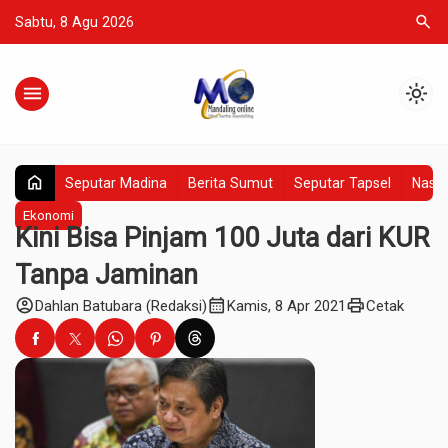
search
Sabtu, 8 Agu 2026
menu
light_mode
home
Seputar Madina
Berita Sumut
Seputar Tapsel
Nasio
Ekonomi
Kini Bisa Pinjam 100 Juta dari KUR
Tanpa Jaminan
account_circle
calendar_month
print
Dahlan Batubara (Redaksi)
Kamis, 8 Apr 2021
Cetak