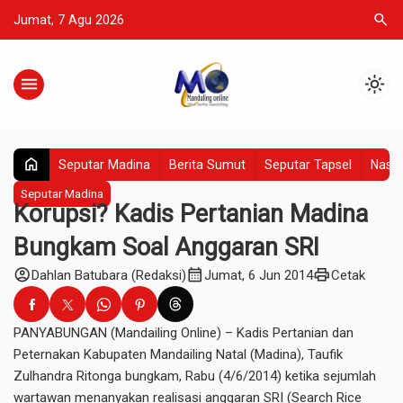
search
Jumat, 7 Agu 2026
menu
light_mode
home
Seputar Madina
Berita Sumut
Seputar Tapsel
Nasio
Seputar Madina
Korupsi? Kadis Pertanian Madina
Bungkam Soal Anggaran SRI
account_circle
calendar_month
print
Dahlan Batubara (Redaksi)
Jumat, 6 Jun 2014
Cetak
PANYABUNGAN (Mandailing Online) – Kadis Pertanian dan
Peternakan Kabupaten Mandailing Natal (Madina), Taufik
Zulhandra Ritonga bungkam, Rabu (4/6/2014) ketika sejumlah
wartawan menanyakan realisasi anggaran SRI (Search Rice