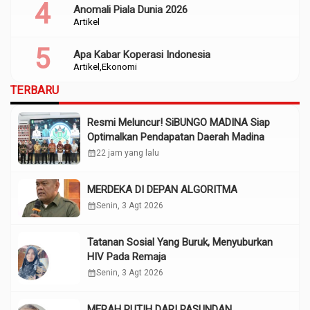
Anomali Piala Dunia 2026
Artikel
Apa Kabar Koperasi Indonesia
Artikel
Ekonomi
TERBARU
Resmi Meluncur! SiBUNGO MADINA Siap
Optimalkan Pendapatan Daerah Madina
calendar_month
22 jam yang lalu
MERDEKA DI DEPAN ALGORITMA
calendar_month
Senin, 3 Agt 2026
Tatanan Sosial Yang Buruk, Menyuburkan
HIV Pada Remaja
calendar_month
Senin, 3 Agt 2026
MERAH PUTIH DARI PASUNDAN