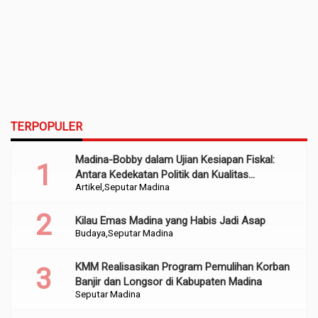
TERPOPULER
Madina-Bobby dalam Ujian Kesiapan Fiskal:
Antara Kedekatan Politik dan Kualitas
Artikel
Seputar Madina
Perencanaan
Kilau Emas Madina yang Habis Jadi Asap
Budaya
Seputar Madina
KMM Realisasikan Program Pemulihan Korban
Banjir dan Longsor di Kabupaten Madina
Seputar Madina