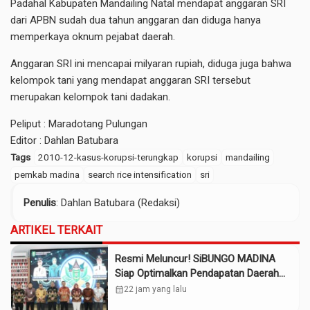
Padahal Kabupaten Mandailing Natal mendapat anggaran SRI
dari APBN sudah dua tahun anggaran dan diduga hanya
memperkaya oknum pejabat daerah.
Anggaran SRI ini mencapai milyaran rupiah, diduga juga bahwa
kelompok tani yang mendapat anggaran SRI tersebut
merupakan kelompok tani dadakan.
Peliput : Maradotang Pulungan
Editor : Dahlan Batubara
Tags
2010-12-kasus-korupsi-terungkap
korupsi
mandailing
pemkab madina
search rice intensification
sri
Penulis
: Dahlan Batubara (Redaksi)
ARTIKEL TERKAIT
Resmi Meluncur! SiBUNGO MADINA
Siap Optimalkan Pendapatan Daerah
Madina
calendar_month
22 jam yang lalu