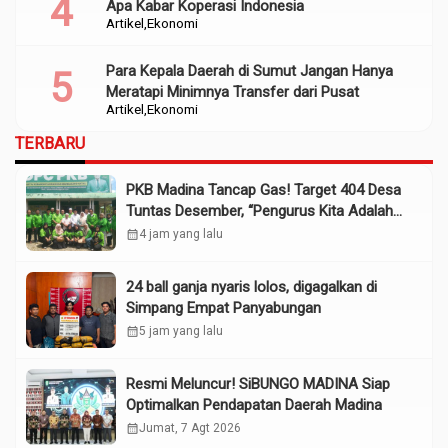
Apa Kabar Koperasi Indonesia
Artikel
Ekonomi
Para Kepala Daerah di Sumut Jangan Hanya
Meratapi Minimnya Transfer dari Pusat
Artikel
Ekonomi
TERBARU
PKB Madina Tancap Gas! Target 404 Desa
Tuntas Desember, “Pengurus Kita Adalah
Tokoh”
calendar_month
4 jam yang lalu
24 ball ganja nyaris lolos, digagalkan di
Simpang Empat Panyabungan
calendar_month
5 jam yang lalu
Resmi Meluncur! SiBUNGO MADINA Siap
Optimalkan Pendapatan Daerah Madina
calendar_month
Jumat, 7 Agt 2026