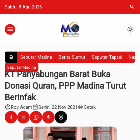
search
Sabtu, 8 Agu 2026
menu
light_mode
home
Seputar Madina
Berita Sumut
Seputar Tapsel
Nasio
Seputar Madina
KT Panyabungan Barat Buka
Donasi Quran, PPP Madina Turut
Berinfak
account_circle
calendar_month
print
Roy Adam
Senin, 22 Nov 2021
Cetak