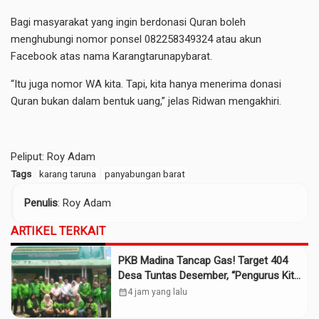
Bagi masyarakat yang ingin berdonasi Quran boleh
menghubungi nomor ponsel 082258349324 atau akun
Facebook atas nama Karangtarunapybarat.
“Itu juga nomor WA kita. Tapi, kita hanya menerima donasi
Quran bukan dalam bentuk uang,” jelas Ridwan mengakhiri.
Peliput: Roy Adam
Tags
karang taruna
panyabungan barat
Penulis
: Roy Adam
ARTIKEL TERKAIT
PKB Madina Tancap Gas! Target 404
Desa Tuntas Desember, “Pengurus Kita
Adalah Tokoh”
calendar_month
4 jam yang lalu