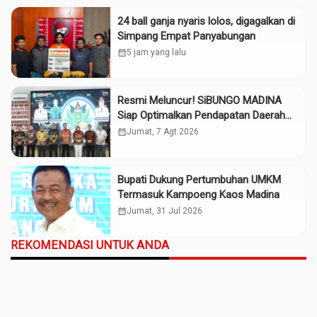
24 ball ganja nyaris lolos, digagalkan di
Simpang Empat Panyabungan
calendar_month
5 jam yang lalu
Resmi Meluncur! SiBUNGO MADINA
Siap Optimalkan Pendapatan Daerah
Madina
calendar_month
Jumat, 7 Agt 2026
Bupati Dukung Pertumbuhan UMKM
Termasuk Kampoeng Kaos Madina
calendar_month
Jumat, 31 Jul 2026
REKOMENDASI UNTUK ANDA