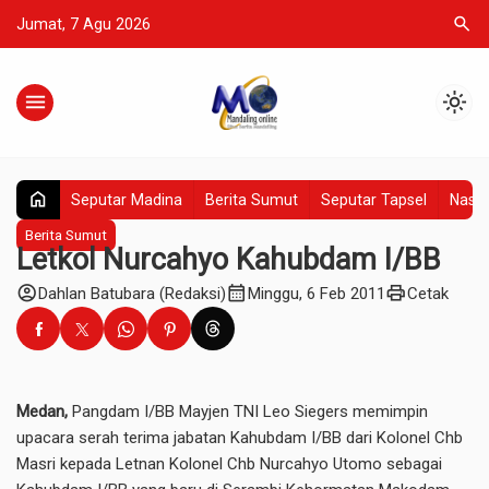
search
Jumat, 7 Agu 2026
menu
light_mode
home
Seputar Madina
Berita Sumut
Seputar Tapsel
Nasio
Berita Sumut
Letkol Nurcahyo Kahubdam I/BB
account_circle
calendar_month
print
Dahlan Batubara (Redaksi)
Minggu, 6 Feb 2011
Cetak
Medan,
Pangdam I/BB Mayjen TNI Leo Siegers memimpin
upacara serah terima jabatan Kahubdam I/BB dari Kolonel Chb
Masri kepada Letnan Kolonel Chb Nurcahyo Utomo sebagai