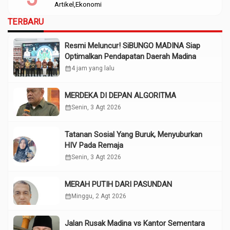
Artikel
Ekonomi
TERBARU
Resmi Meluncur! SiBUNGO MADINA Siap
Optimalkan Pendapatan Daerah Madina
calendar_month
4 jam yang lalu
MERDEKA DI DEPAN ALGORITMA
calendar_month
Senin, 3 Agt 2026
Tatanan Sosial Yang Buruk, Menyuburkan
HIV Pada Remaja
calendar_month
Senin, 3 Agt 2026
MERAH PUTIH DARI PASUNDAN
calendar_month
Minggu, 2 Agt 2026
Jalan Rusak Madina vs Kantor Sementara