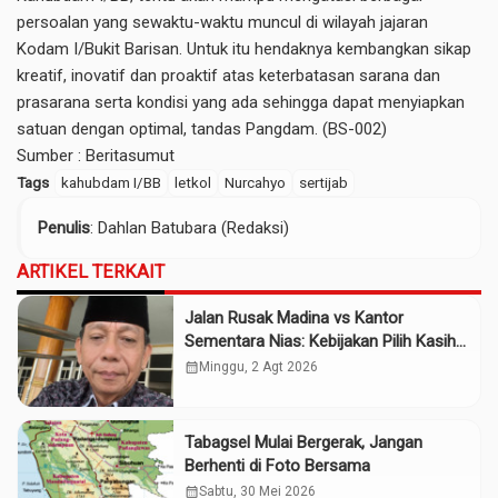
persoalan yang sewaktu-waktu muncul di wilayah jajaran
Kodam I/Bukit Barisan. Untuk itu hendaknya kembangkan sikap
kreatif, inovatif dan proaktif atas keterbatasan sarana dan
prasarana serta kondisi yang ada sehingga dapat menyiapkan
satuan dengan optimal, tandas Pangdam. (BS-002)
Sumber :
Beritasumut
Tags
kahubdam I/BB
letkol
Nurcahyo
sertijab
Penulis
: Dahlan Batubara (Redaksi)
ARTIKEL TERKAIT
Jalan Rusak Madina vs Kantor
Sementara Nias: Kebijakan Pilih Kasih
Gubsu
calendar_month
Minggu, 2 Agt 2026
Tabagsel Mulai Bergerak, Jangan
Berhenti di Foto Bersama
calendar_month
Sabtu, 30 Mei 2026