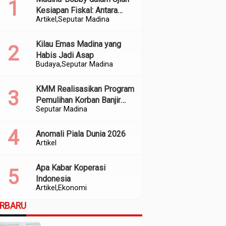
Kesiapan Fiskal: Antara
Artikel
Seputar Madina
Kedekatan Politik dan
Kualitas Perencanaan
Kilau Emas Madina yang
Habis Jadi Asap
Budaya
Seputar Madina
KMM Realisasikan Program
Pemulihan Korban Banjir
Seputar Madina
dan Longsor di Kabupaten
Madina
Anomali Piala Dunia 2026
Artikel
Apa Kabar Koperasi
Indonesia
Artikel
Ekonomi
ERBARU