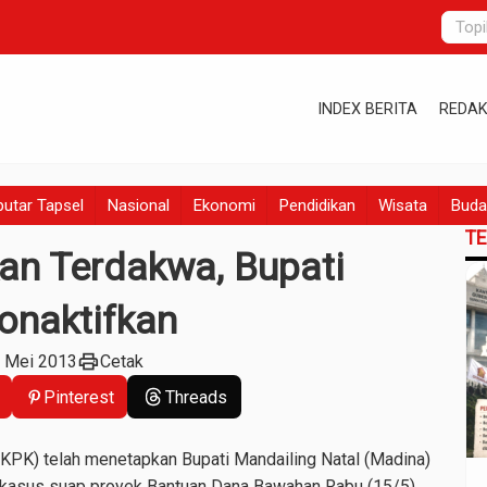
INDEX BERITA
REDAK
utar Tapsel
Nasional
Ekonomi
Pendidikan
Wisata
Buda
T
an Terdakwa, Bupati
onaktifkan
print
9 Mei 2013
Cetak
Pinterest
Threads
KPK) telah menetapkan Bupati Mandailing Natal (Madina)
 kasus suap proyek Bantuan Dana Bawahan Rabu (15/5)