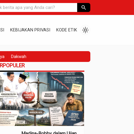
search
light_mode
SI
KEBIJAKAN PRIVASI
KODE ETIK
ya
Dakwah
ERPOPULER
Madina-Bobby dalam Ujian