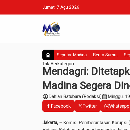
Jumat, 7 Agu 2026
home
Seputar Madina
Berita Sumut
Sep
Tak Berkategori
Mendagri: Ditetapk
Madina Segera Din
account_circle
calendar_month
Dahlan Batubara (Redaksi)
Minggu, 1
Facebook
Twitter
Whatsapp
Jakarta, –
Komisi Pemberantasan Korupsi (
Hidayat Batubara sebagai tersangka dalam