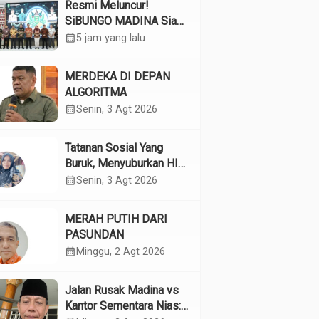
Resmi Meluncur!
SiBUNGO MADINA Siap
Optimalkan Pendapatan
calendar_month
5 jam yang lalu
Daerah Madina
MERDEKA DI DEPAN
ALGORITMA
calendar_month
Senin, 3 Agt 2026
Tatanan Sosial Yang
Buruk, Menyuburkan HIV
Pada Remaja
calendar_month
Senin, 3 Agt 2026
MERAH PUTIH DARI
PASUNDAN
calendar_month
Minggu, 2 Agt 2026
Jalan Rusak Madina vs
Kantor Sementara Nias: