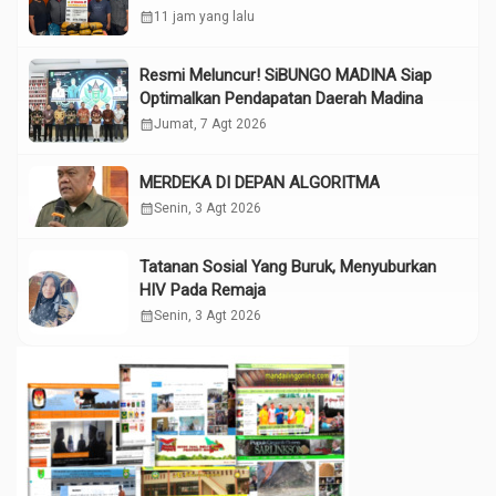
calendar_month
11 jam yang lalu
Resmi Meluncur! SiBUNGO MADINA Siap
Optimalkan Pendapatan Daerah Madina
calendar_month
Jumat, 7 Agt 2026
MERDEKA DI DEPAN ALGORITMA
calendar_month
Senin, 3 Agt 2026
Tatanan Sosial Yang Buruk, Menyuburkan
HIV Pada Remaja
calendar_month
Senin, 3 Agt 2026