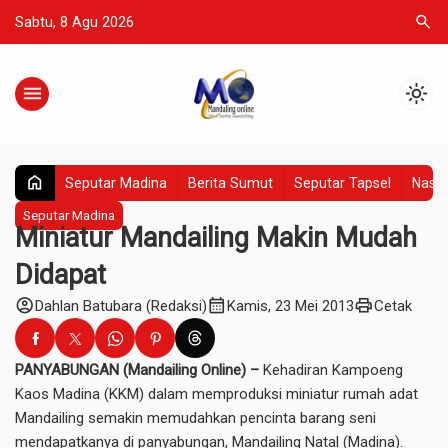
search
Sabtu, 8 Agu 2026
menu
light_mode
home
Seputar Madina
Berita Sumut
Seputar Tapsel
Nasio
Seputar Madina
Miniatur Mandailing Makin Mudah
Didapat
account_circle
calendar_month
print
Dahlan Batubara (Redaksi)
Kamis, 23 Mei 2013
Cetak
PANYABUNGAN (Mandailing Online) –
Kehadiran Kampoeng
Kaos Madina (KKM) dalam memproduksi miniatur rumah adat
Mandailing semakin memudahkan pencinta barang seni
mendapatkanya di panyabungan, Mandailing Natal (Madina).