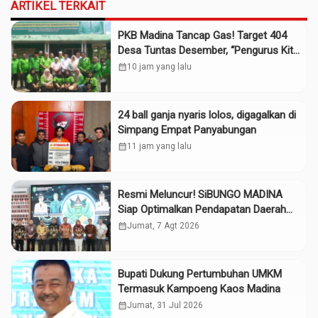
ARTIKEL TERKAIT
PKB Madina Tancap Gas! Target 404
Desa Tuntas Desember, “Pengurus Kita
Adalah Tokoh”
calendar_month
10 jam yang lalu
24 ball ganja nyaris lolos, digagalkan di
Simpang Empat Panyabungan
calendar_month
11 jam yang lalu
Resmi Meluncur! SiBUNGO MADINA
Siap Optimalkan Pendapatan Daerah
Madina
calendar_month
Jumat, 7 Agt 2026
Bupati Dukung Pertumbuhan UMKM
Termasuk Kampoeng Kaos Madina
calendar_month
Jumat, 31 Jul 2026