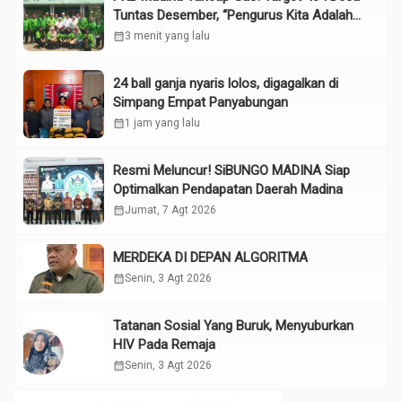
Tuntas Desember, “Pengurus Kita Adalah
Tokoh”
calendar_month
3 menit yang lalu
24 ball ganja nyaris lolos, digagalkan di
Simpang Empat Panyabungan
calendar_month
1 jam yang lalu
Resmi Meluncur! SiBUNGO MADINA Siap
Optimalkan Pendapatan Daerah Madina
calendar_month
Jumat, 7 Agt 2026
MERDEKA DI DEPAN ALGORITMA
calendar_month
Senin, 3 Agt 2026
Tatanan Sosial Yang Buruk, Menyuburkan
HIV Pada Remaja
calendar_month
Senin, 3 Agt 2026