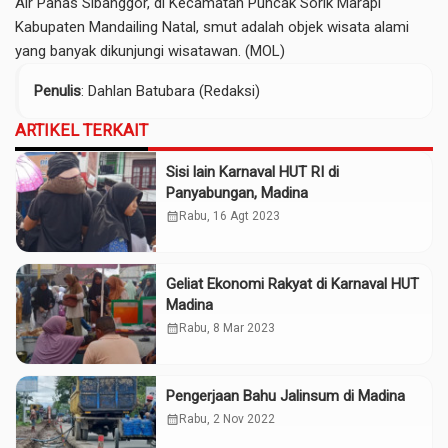
Air Panas Sibanggor, di Kecamatan Puncak Sorik Marapi
Kabupaten Mandailing Natal, smut adalah objek wisata alami
yang banyak dikunjungi wisatawan. (MOL)
Penulis
: Dahlan Batubara (Redaksi)
ARTIKEL TERKAIT
Sisi lain Karnaval HUT RI di
Panyabungan, Madina
calendar_month
Rabu, 16 Agt 2023
Geliat Ekonomi Rakyat di Karnaval HUT
Madina
calendar_month
Rabu, 8 Mar 2023
Pengerjaan Bahu Jalinsum di Madina
calendar_month
Rabu, 2 Nov 2022