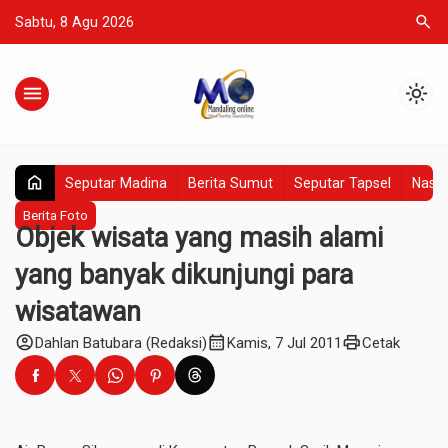
search
Sabtu, 8 Agu 2026
menu
light_mode
home
Seputar Madina
Berita Sumut
Seputar Tapsel
Nasio
Berita Foto
Objek wisata yang masih alami
yang banyak dikunjungi para
wisatawan
account_circle
calendar_month
print
Dahlan Batubara (Redaksi)
Kamis, 7 Jul 2011
Cetak