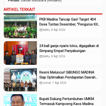
Penulis
: Dahlan Batubara (Redaksi)
ARTIKEL TERKAIT
PKB Madina Tancap Gas! Target 404
Desa Tuntas Desember, “Pengurus Kita
Adalah Tokoh”
calendar_month
Sabtu, 8 Agt 2026
24 ball ganja nyaris lolos, digagalkan di
Simpang Empat Panyabungan
calendar_month
Sabtu, 8 Agt 2026
Resmi Meluncur! SiBUNGO MADINA
Siap Optimalkan Pendapatan Daerah
Madina
calendar_month
Jumat, 7 Agt 2026
Bupati Dukung Pertumbuhan UMKM
Termasuk Kampoeng Kaos Madina