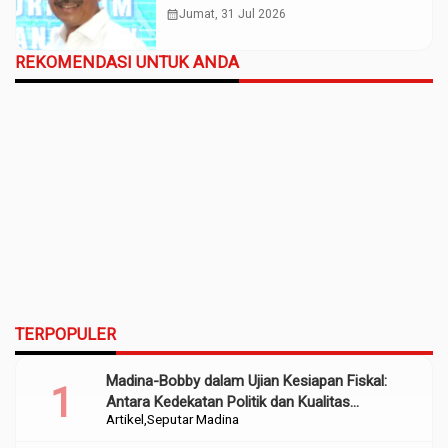
calendar_month
Jumat, 31 Jul 2026
REKOMENDASI UNTUK ANDA
TERPOPULER
Madina-Bobby dalam Ujian Kesiapan Fiskal:
Antara Kedekatan Politik dan Kualitas
Artikel
Seputar Madina
Perencanaan