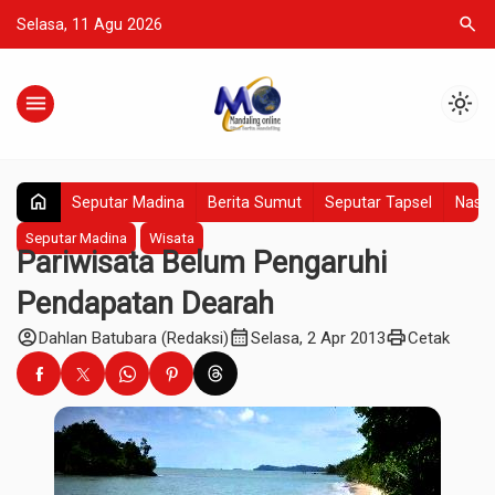
search
Selasa, 11 Agu 2026
menu
light_mode
home
Seputar Madina
Berita Sumut
Seputar Tapsel
Nasio
Seputar Madina
Wisata
Pariwisata Belum Pengaruhi
Pendapatan Dearah
account_circle
calendar_month
print
Dahlan Batubara (Redaksi)
Selasa, 2 Apr 2013
Cetak