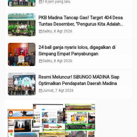
calendar_month
14 jam yang lalu
PKB Madina Tancap Gas! Target 404 Desa
Tuntas Desember, “Pengurus Kita Adalah
Tokoh”
calendar_month
Sabtu, 8 Agt 2026
24 ball ganja nyaris lolos, digagalkan di
Simpang Empat Panyabungan
calendar_month
Sabtu, 8 Agt 2026
Resmi Meluncur! SiBUNGO MADINA Siap
Optimalkan Pendapatan Daerah Madina
calendar_month
Jumat, 7 Agt 2026