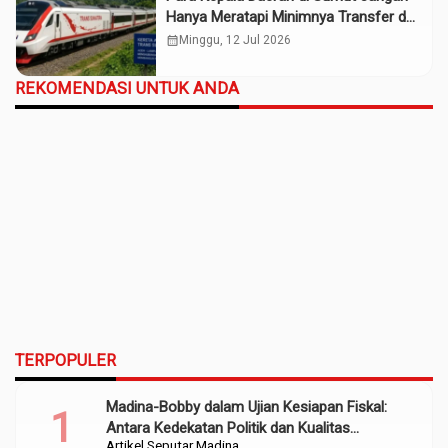
Hanya Meratapi Minimnya Transfer dari
Pusat
calendar_month
Minggu, 12 Jul 2026
REKOMENDASI UNTUK ANDA
TERPOPULER
Madina-Bobby dalam Ujian Kesiapan Fiskal:
Antara Kedekatan Politik dan Kualitas
Artikel
Seputar Madina