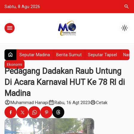
search
Sabtu, 8 Agu 2026
menu
light_mode
home
Seputar Madina
Berita Sumut
Seputar Tapsel
Nasio
Ekonomi
Pedagang Dadakan Raub Untung
Di Acara Karnaval HUT Ke 78 RI di
Madina
account_circle
calendar_month
print
Muhammad Hanapi
Rabu, 16 Agt 2023
Cetak