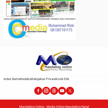
Index Berita
Redaksi
Kebijakan Privasi
Kode Etik
Mandailing Online - Media Online Mandailing Natal