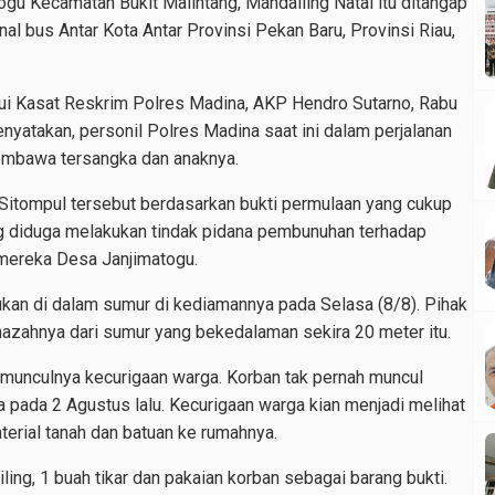
ogu Kecamatan Bukit Malintang, Mandailing Natal itu ditangap
al bus Antar Kota Antar Provinsi Pekan Baru, Provinsi Riau,
ui Kasat Reskrim Polres Madina, AKP Hendro Sutarno, Rabu
enyatakan, personil Polres Madina saat ini dalam perjalanan
embawa tersangka dan anaknya.
itompul tersebut berdasarkan bukti permulaan yang cukup
ng diduga melakukan tindak pidana pembunuhan terhadap
 mereka Desa Janjimatogu.
kan di dalam sumur di kediamannya pada Selasa (8/8). Pihak
azahnya dari sumur yang bekedalaman sekira 20 meter itu.
munculnya kecurigaan warga. Korban tak pernah muncul
 pada 2 Agustus lalu. Kecurigaan warga kian menjadi melihat
erial tanah dan batuan ke rumahnya.
ling, 1 buah tikar dan pakaian korban sebagai barang bukti.