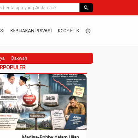
search
light_mode
SI
KEBIJAKAN PRIVASI
KODE ETIK
ya
Dakwah
ERPOPULER
Madina-Bobby dalam Ujian