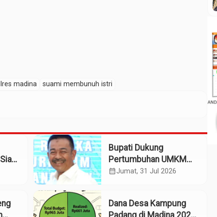
lres madina
suami membunuh istri
Bupati Dukung
Siap
Pertumbuhan UMKM
patan
Termasuk Kampoeng
calendar_month
Jumat, 31 Jul 2026
Kaos Madina
eng
Dana Desa Kampung
m
Padang di Madina 2025: