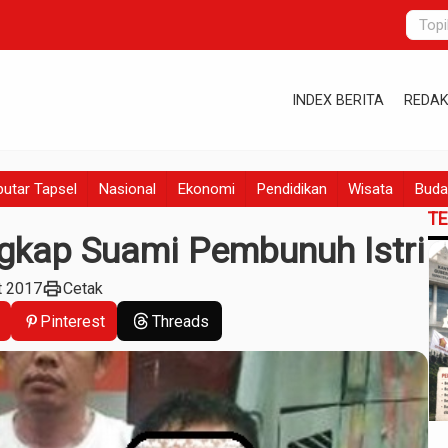
INDEX BERITA
REDAK
utar Tapsel
Nasional
Ekonomi
Pendidikan
Wisata
Buda
T
gkap Suami Pembunuh Istri
print
t 2017
Cetak
Pinterest
Threads