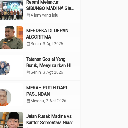
Resmi Meluncur!
SiBUNGO MADINA Siap
Optimalkan Pendapatan
calendar_month
4 jam yang lalu
Daerah Madina
MERDEKA DI DEPAN
ALGORITMA
calendar_month
Senin, 3 Agt 2026
Tatanan Sosial Yang
Buruk, Menyuburkan HIV
Pada Remaja
calendar_month
Senin, 3 Agt 2026
MERAH PUTIH DARI
PASUNDAN
calendar_month
Minggu, 2 Agt 2026
Jalan Rusak Madina vs
Kantor Sementara Nias: