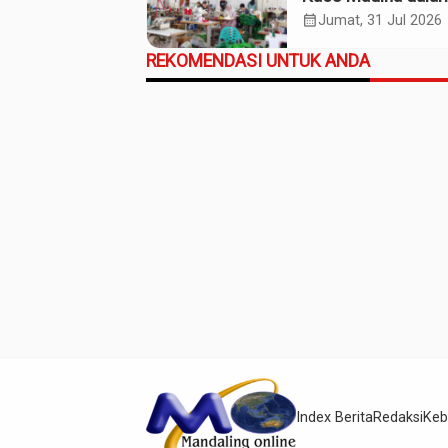
Industri Budaya da
calendar_month
Jumat, 31 Jul 2026
Ekonomi Daerah
REKOMENDASI UNTUK ANDA
Index Berita
Redaksi
Keb