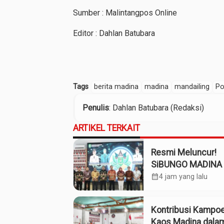
Sumber : Malintangpos Online
Editor : Dahlan Batubara
Tags
berita madina
madina
mandailing
Po
Penulis
: Dahlan Batubara (Redaksi)
ARTIKEL TERKAIT
Resmi Meluncur!
SiBUNGO MADINA 
Optimalkan Penda
calendar_month
4 jam yang lalu
Daerah Madina
Kontribusi Kampo
Kaos Madina dala