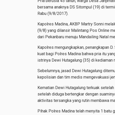
Pria berusia 45 tahun, warga Desa Janjimat
bersama anaknya DS Sitompul (19) di termin
Rabu (9/8/2017).
Kapolres Madina, AKBP Martry Sonni melal
(9/8) yang dilansir Malintang Pos Online m
dari Pekanbaru menuju Mandailing Natal m
Kapolres mengungkapkan, penangkapan D. S
kuat bagi Polres Madina bahwa pria itu ya
istrinya Dewi Hutagalung (35) di kediaman
Sebelumnya, jasad Dewi Hutagalung ditemu
kepolisian dan tim medis mengevakuasi jen
Kematian Dewi Hutagalung terkuak setelah 
setelah diduga bertengkar dengan suaminya
aktivitas tersangka yang rutin membawa mat
Pihak Polres Madina telah menyita 1 batu gi