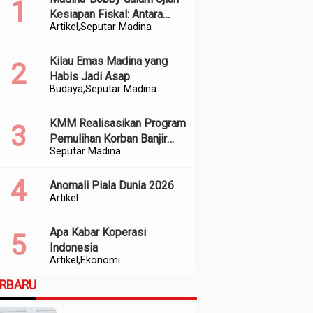
Kesiapan Fiskal: Antara
Artikel
Seputar Madina
Kedekatan Politik dan
Kualitas Perencanaan
Kilau Emas Madina yang
Habis Jadi Asap
Budaya
Seputar Madina
KMM Realisasikan Program
Pemulihan Korban Banjir
Seputar Madina
dan Longsor di Kabupaten
Madina
Anomali Piala Dunia 2026
Artikel
Apa Kabar Koperasi
Indonesia
Artikel
Ekonomi
ERBARU