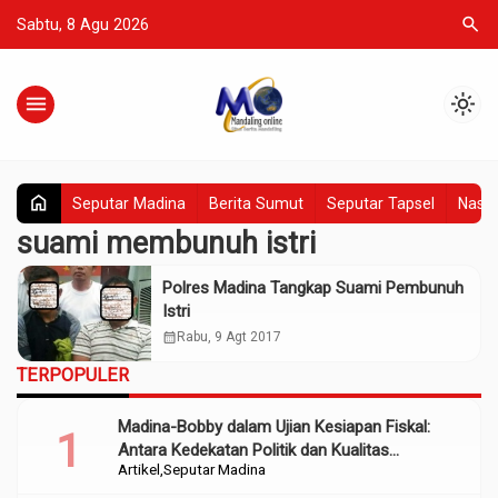
search
Sabtu, 8 Agu 2026
menu
light_mode
home
Seputar Madina
Berita Sumut
Seputar Tapsel
Nasio
suami membunuh istri
Polres Madina Tangkap Suami Pembunuh
Istri
calendar_month
Rabu, 9 Agt 2017
TERPOPULER
Madina-Bobby dalam Ujian Kesiapan Fiskal:
Antara Kedekatan Politik dan Kualitas
Artikel
Seputar Madina
Perencanaan