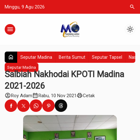
search
Minggu, 9 Agu 2026
menu
light_mode
home
Seputar Madina
Berita Sumut
Seputar Tapsel
Nasio
Seputar Madina
Salbiah Nakhodai KPOTI Madina
2021-2026
account_circle
calendar_month
print
Roy Adam
Rabu, 10 Nov 2021
Cetak