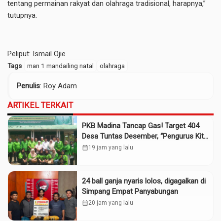
tentang permainan rakyat dan olahraga tradisional, harapnya,”
tutupnya.
Peliput: Ismail Ojie
Tags
man 1 mandailing natal
olahraga
Penulis
: Roy Adam
ARTIKEL TERKAIT
PKB Madina Tancap Gas! Target 404
Desa Tuntas Desember, “Pengurus Kita
Adalah Tokoh”
calendar_month
19 jam yang lalu
24 ball ganja nyaris lolos, digagalkan di
Simpang Empat Panyabungan
calendar_month
20 jam yang lalu