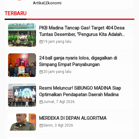
Artikel
Ekonomi
TERBARU
PKB Madina Tancap Gas! Target 404 Desa
Tuntas Desember, “Pengurus Kita Adalah
Tokoh”
calendar_month
19 jam yang lalu
24 ball ganja nyaris lolos, digagalkan di
Simpang Empat Panyabungan
calendar_month
20 jam yang lalu
Resmi Meluncur! SiBUNGO MADINA Siap
Optimalkan Pendapatan Daerah Madina
calendar_month
Jumat, 7 Agt 2026
MERDEKA DI DEPAN ALGORITMA
calendar_month
Senin, 3 Agt 2026