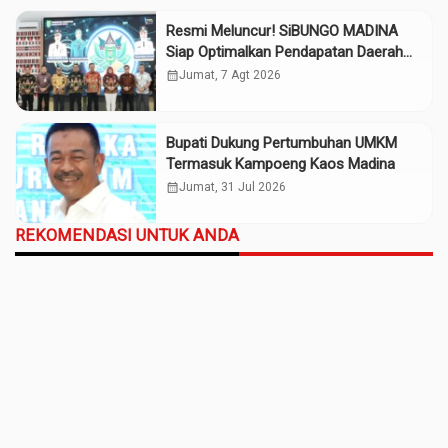
Resmi Meluncur! SiBUNGO MADINA
Siap Optimalkan Pendapatan Daerah
Madina
calendar_month
Jumat, 7 Agt 2026
Bupati Dukung Pertumbuhan UMKM
Termasuk Kampoeng Kaos Madina
calendar_month
Jumat, 31 Jul 2026
REKOMENDASI UNTUK ANDA