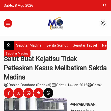
search
Sabtu, 8 Agu 2026
menu
light_mode
home
Seputar Madina
Berita Sumut
Seputar Tapsel
Nasio
Seputar Madina
Salut Buat Kejatisu Tidak
Petieskan Kasus Melibatkan Sekda
Madina
account_circle
calendar_month
print
Dahlan Batubara (Redaksi)
Sabtu, 14 Jan 2012
Cetak
PANYABUNGAN
:
Dengan adanya