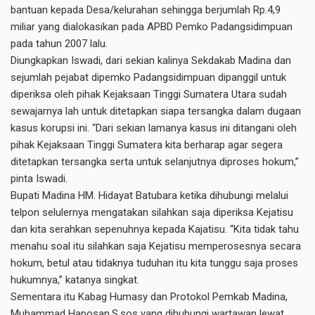
bantuan kepada Desa/kelurahan sehingga berjumlah Rp.4,9
miliar yang dialokasikan pada APBD Pemko Padangsidimpuan
pada tahun 2007 lalu.
Diungkapkan Iswadi, dari sekian kalinya Sekdakab Madina dan
sejumlah pejabat dipemko Padangsidimpuan dipanggil untuk
diperiksa oleh pihak Kejaksaan Tinggi Sumatera Utara sudah
sewajarnya lah untuk ditetapkan siapa tersangka dalam dugaan
kasus korupsi ini. “Dari sekian lamanya kasus ini ditangani oleh
pihak Kejaksaan Tinggi Sumatera kita berharap agar segera
ditetapkan tersangka serta untuk selanjutnya diproses hokum,”
pinta Iswadi.
Bupati Madina HM. Hidayat Batubara ketika dihubungi melalui
telpon selulernya mengatakan silahkan saja diperiksa Kejatisu
dan kita serahkan sepenuhnya kepada Kajatisu. “Kita tidak tahu
menahu soal itu silahkan saja Kejatisu memperosesnya secara
hokum, betul atau tidaknya tuduhan itu kita tunggu saja proses
hukumnya,” katanya singkat.
Sementara itu Kabag Humasy dan Protokol Pemkab Madina,
Muhammad Haposan,S.sos yang dihubungi wartawan lewat