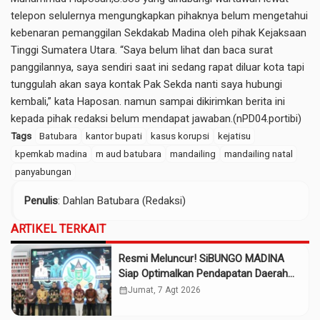
telepon selulernya mengungkapkan pihaknya belum mengetahui
kebenaran pemanggilan Sekdakab Madina oleh pihak Kejaksaan
Tinggi Sumatera Utara. “Saya belum lihat dan baca surat
panggilannya, saya sendiri saat ini sedang rapat diluar kota tapi
tunggulah akan saya kontak Pak Sekda nanti saya hubungi
kembali,” kata Haposan. namun sampai dikirimkan berita ini
kepada pihak redaksi belum mendapat jawaban.(nPD04.portibi)
Tags
Batubara
kantor bupati
kasus korupsi
kejatisu
kpemkab madina
m aud batubara
mandailing
mandailing natal
panyabungan
Penulis
: Dahlan Batubara (Redaksi)
ARTIKEL TERKAIT
Resmi Meluncur! SiBUNGO MADINA
Siap Optimalkan Pendapatan Daerah
Madina
calendar_month
Jumat, 7 Agt 2026