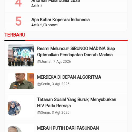
Anomali Piala Dunia 2026
Artikel
Apa Kabar Koperasi Indonesia
Artikel
Ekonomi
TERBARU
Resmi Meluncur! SiBUNGO MADINA Siap
Optimalkan Pendapatan Daerah Madina
calendar_month
Jumat, 7 Agt 2026
MERDEKA DI DEPAN ALGORITMA
calendar_month
Senin, 3 Agt 2026
Tatanan Sosial Yang Buruk, Menyuburkan
HIV Pada Remaja
calendar_month
Senin, 3 Agt 2026
MERAH PUTIH DARI PASUNDAN