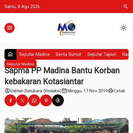
search
Sabtu, 8 Agu 2026
menu
light_mode
home
Seputar Madina
Berita Sumut
Seputar Tapsel
Nasio
Seputar Madina
Sapma PP Madina Bantu Korban
kebakaran Kotasiantar
account_circle
calendar_month
print
Dahlan Batubara (Redaksi)
Minggu, 17 Nov 2019
Cetak