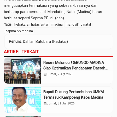
mengucapkan terimakasih yang sebesar-besarnya dan
berharap para pemuda di Mandailing Natal (Madina) harus
berbuat seperti Sapma PP ini. (dab)
Tags
kebakaran hutasiantar
madina
mandailing natal
sapma pp madina
Penulis
: Dahlan Batubara (Redaksi)
ARTIKEL TERKAIT
Resmi Meluncur! SiBUNGO MADINA
Siap Optimalkan Pendapatan Daerah
Madina
calendar_month
Jumat, 7 Agt 2026
Bupati Dukung Pertumbuhan UMKM
Termasuk Kampoeng Kaos Madina
calendar_month
Jumat, 31 Jul 2026