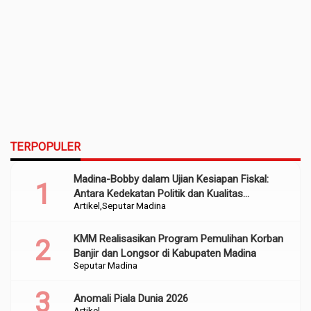
TERPOPULER
Madina-Bobby dalam Ujian Kesiapan Fiskal:
Antara Kedekatan Politik dan Kualitas
Artikel
Seputar Madina
Perencanaan
KMM Realisasikan Program Pemulihan Korban
Banjir dan Longsor di Kabupaten Madina
Seputar Madina
Anomali Piala Dunia 2026
Artikel