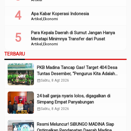
Apa Kabar Koperasi Indonesia
Artikel
Ekonomi
Para Kepala Daerah di Sumut Jangan Hanya
Meratapi Minimnya Transfer dari Pusat
Artikel
Ekonomi
TERBARU
PKB Madina Tancap Gas! Target 404 Desa
Tuntas Desember, “Pengurus Kita Adalah
Tokoh”
calendar_month
Sabtu, 8 Agt 2026
24 ball ganja nyaris lolos, digagalkan di
Simpang Empat Panyabungan
calendar_month
Sabtu, 8 Agt 2026
Resmi Meluncur! SiBUNGO MADINA Siap
Optimalkan Pendapatan Daerah Madina