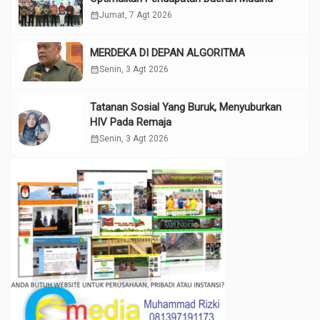
calendar_month
Jumat, 7 Agt 2026
MERDEKA DI DEPAN ALGORITMA
calendar_month
Senin, 3 Agt 2026
Tatanan Sosial Yang Buruk, Menyuburkan
HIV Pada Remaja
calendar_month
Senin, 3 Agt 2026