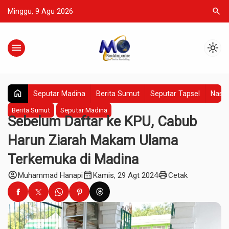
search
Minggu, 9 Agu 2026
menu
light_mode
home
Seputar Madina
Berita Sumut
Seputar Tapsel
Nasio
Berita Sumut
Seputar Madina
Sebelum Daftar ke KPU, Cabub
Harun Ziarah Makam Ulama
Terkemuka di Madina
account_circle
calendar_month
print
Muhammad Hanapi
Kamis, 29 Agt 2024
Cetak