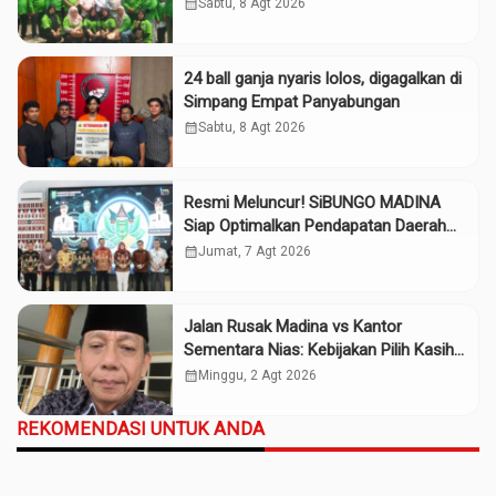
Adalah Tokoh”
calendar_month
Sabtu, 8 Agt 2026
24 ball ganja nyaris lolos, digagalkan di
Simpang Empat Panyabungan
calendar_month
Sabtu, 8 Agt 2026
Resmi Meluncur! SiBUNGO MADINA
Siap Optimalkan Pendapatan Daerah
Madina
calendar_month
Jumat, 7 Agt 2026
Jalan Rusak Madina vs Kantor
Sementara Nias: Kebijakan Pilih Kasih
Gubsu
calendar_month
Minggu, 2 Agt 2026
REKOMENDASI UNTUK ANDA