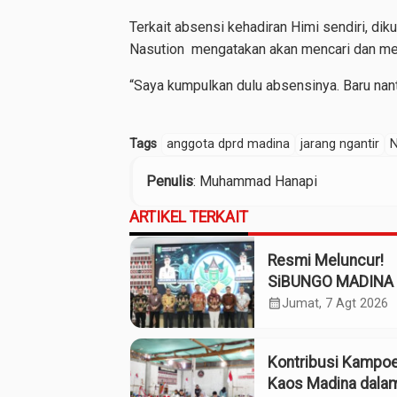
Terkait absensi kehadiran Himi sendiri, dik
Nasution mengatakan akan mencari dan me
“Saya kumpulkan dulu absensinya. Baru nanti 
Tags
anggota dprd madina
jarang ngantir
N
Penulis
: Muhammad Hanapi
ARTIKEL TERKAIT
Resmi Meluncur!
SiBUNGO MADINA 
Optimalkan Penda
calendar_month
Jumat, 7 Agt 2026
Daerah Madina
Kontribusi Kampo
Kaos Madina dala