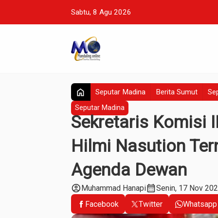
Sabtu, 8 Agu 2026
home
Seputar Madina
Berita Sumut
Sep
Seputar Madina
Sekretaris Komisi 
Hilmi Nasution Te
Agenda Dewan
account_circle
calendar_month
Muhammad Hanapi
Senin, 17 Nov 20
Facebook
Twitter
Whatsapp