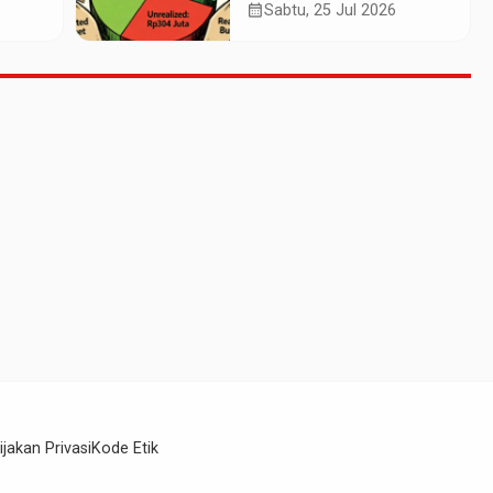
n
Pagu Rp965 Juta,
calendar_month
Sabtu, 25 Jul 2026
Realisasi Baru Rp661
Juta
ijakan Privasi
Kode Etik