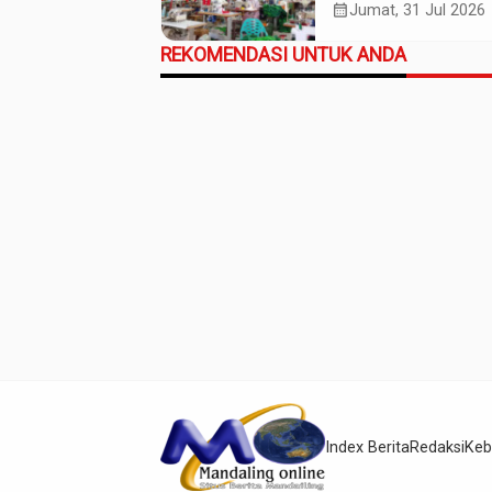
Industri Budaya da
calendar_month
Jumat, 31 Jul 2026
Ekonomi Daerah
REKOMENDASI UNTUK ANDA
Index Berita
Redaksi
Keb