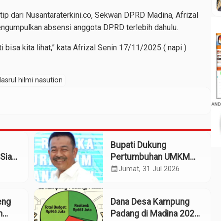
utip dari Nusantaraterkini.co, Sekwan DPRD Madina, Afrizal
ngumpulkan absensi anggota DPRD terlebih dahulu.
bisa kita lihat,” kata Afrizal Senin 17/11/2025 ( napi )
asrul hilmi nasution
Bupati Dukung
Siap
Pertumbuhan UMKM
patan
Termasuk Kampoeng
calendar_month
Jumat, 31 Jul 2026
Kaos Madina
eng
Dana Desa Kampung
m
Padang di Madina 2025: