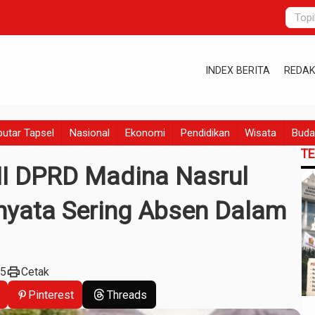
INDEX BERITA
REDAK
utar Tapsel
Nasional
Ekonomi
Pendidikan
Wisata
Buda
T
III DPRD Madina Nasrul
rnyata Sering Absen Dalam
print
25
Cetak
Pinterest
Threads