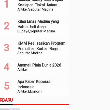
Kesiapan Fiskal: Antara
Artikel
Seputar Madina
Kedekatan Politik dan
Kualitas Perencanaan
Kilau Emas Madina yang
Habis Jadi Asap
Budaya
Seputar Madina
KMM Realisasikan Program
Pemulihan Korban Banjir
Seputar Madina
dan Longsor di Kabupaten
Madina
Anomali Piala Dunia 2026
Artikel
Apa Kabar Koperasi
Indonesia
Artikel
Ekonomi
ERBARU