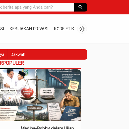
search
light_mode
SI
KEBIJAKAN PRIVASI
KODE ETIK
ya
Dakwah
ERPOPULER
Madina-Bobby dalam Ujian