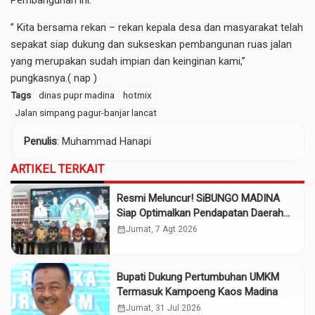
” Kita bersama rekan – rekan kepala desa dan masyarakat telah
sepakat siap dukung dan sukseskan pembangunan ruas jalan
yang merupakan sudah impian dan keinginan kami,”
pungkasnya.( nap )
Tags
dinas pupr madina
hotmix
Jalan simpang pagur-banjar lancat
Penulis
: Muhammad Hanapi
ARTIKEL TERKAIT
Resmi Meluncur! SiBUNGO MADINA
Siap Optimalkan Pendapatan Daerah
Madina
calendar_month
Jumat, 7 Agt 2026
Bupati Dukung Pertumbuhan UMKM
Termasuk Kampoeng Kaos Madina
calendar_month
Jumat, 31 Jul 2026