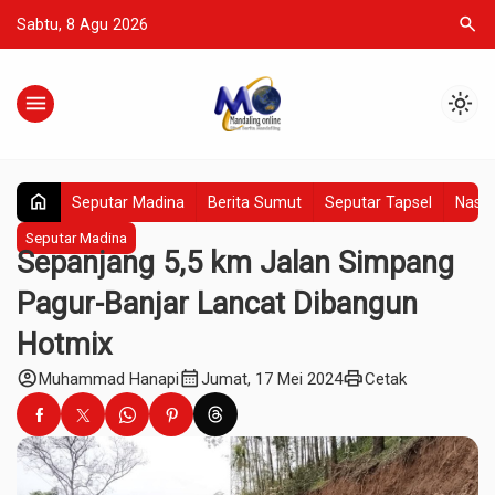
search
Sabtu, 8 Agu 2026
menu
light_mode
home
Seputar Madina
Berita Sumut
Seputar Tapsel
Nasio
Seputar Madina
Sepanjang 5,5 km Jalan Simpang
Pagur-Banjar Lancat Dibangun
Hotmix
account_circle
calendar_month
print
Muhammad Hanapi
Jumat, 17 Mei 2024
Cetak