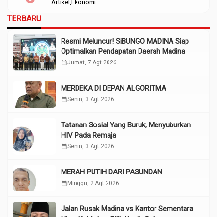
Artikel
Ekonomi
TERBARU
Resmi Meluncur! SiBUNGO MADINA Siap
Optimalkan Pendapatan Daerah Madina
calendar_month
Jumat, 7 Agt 2026
MERDEKA DI DEPAN ALGORITMA
calendar_month
Senin, 3 Agt 2026
Tatanan Sosial Yang Buruk, Menyuburkan
HIV Pada Remaja
calendar_month
Senin, 3 Agt 2026
MERAH PUTIH DARI PASUNDAN
calendar_month
Minggu, 2 Agt 2026
Jalan Rusak Madina vs Kantor Sementara