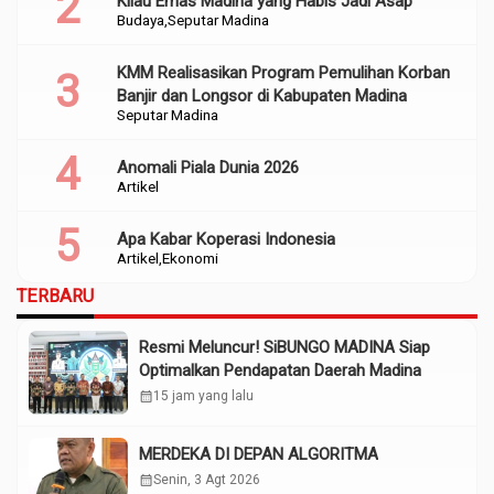
Kilau Emas Madina yang Habis Jadi Asap
Budaya
Seputar Madina
KMM Realisasikan Program Pemulihan Korban
Banjir dan Longsor di Kabupaten Madina
Seputar Madina
Anomali Piala Dunia 2026
Artikel
Apa Kabar Koperasi Indonesia
Artikel
Ekonomi
TERBARU
Resmi Meluncur! SiBUNGO MADINA Siap
Optimalkan Pendapatan Daerah Madina
calendar_month
15 jam yang lalu
MERDEKA DI DEPAN ALGORITMA
calendar_month
Senin, 3 Agt 2026