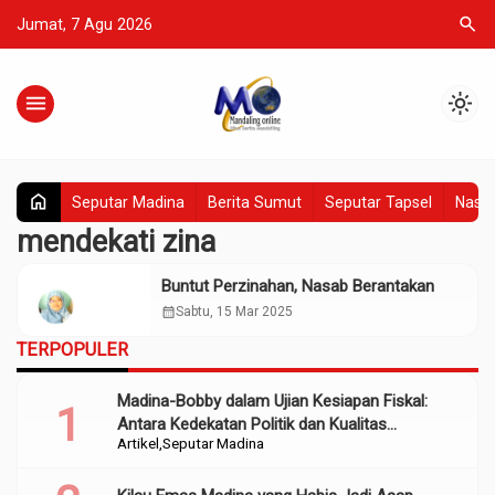
search
Jumat, 7 Agu 2026
menu
light_mode
home
Seputar Madina
Berita Sumut
Seputar Tapsel
Nasio
mendekati zina
Buntut Perzinahan, Nasab Berantakan
calendar_month
Sabtu, 15 Mar 2025
TERPOPULER
Madina-Bobby dalam Ujian Kesiapan Fiskal:
Antara Kedekatan Politik dan Kualitas
Artikel
Seputar Madina
Perencanaan