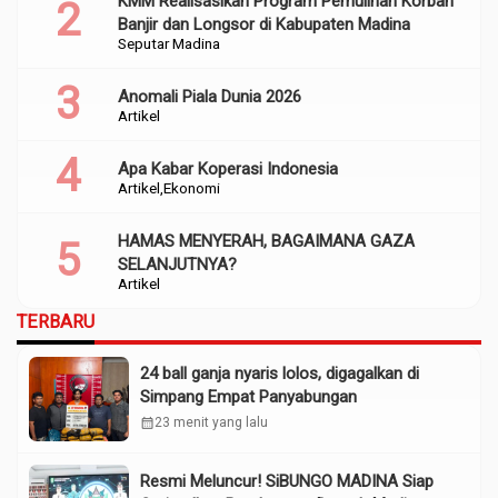
KMM Realisasikan Program Pemulihan Korban
Banjir dan Longsor di Kabupaten Madina
Seputar Madina
Anomali Piala Dunia 2026
Artikel
Apa Kabar Koperasi Indonesia
Artikel
Ekonomi
HAMAS MENYERAH, BAGAIMANA GAZA
SELANJUTNYA?
Artikel
TERBARU
24 ball ganja nyaris lolos, digagalkan di
Simpang Empat Panyabungan
calendar_month
23 menit yang lalu
Resmi Meluncur! SiBUNGO MADINA Siap