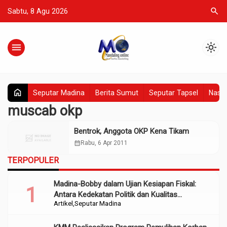
search
Sabtu, 8 Agu 2026
menu
light_mode
home
Seputar Madina
Berita Sumut
Seputar Tapsel
Nasio
muscab okp
Bentrok, Anggota OKP Kena Tikam
calendar_month
Rabu, 6 Apr 2011
TERPOPULER
Madina-Bobby dalam Ujian Kesiapan Fiskal:
Antara Kedekatan Politik dan Kualitas
Artikel
Seputar Madina
Perencanaan